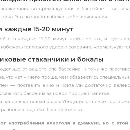
езвоживания во время купания в бассейне — выпива
вина. Это позволит избежать обезвоживания.
и каждые 15-20 минут
й спа каждые 15-20 минут, чтобы остыть, и пусть ва
 избежать теплового удара и сохранить нормальную те
тиковые стаканчики и бокалы
одальше от вашего спа бассейна. К тому же пластик
а, что нет ничего проще, чем обзавестись специальны
ем — поставить вино и коктейли достаточно далеко
сажного бассейна за новой порцией напитка.
и наполняют новый бокал. Убедитесь, что все гости и
е разбились рядом с бассейном спа.
от употребления алкоголя в джакузи, но с этой