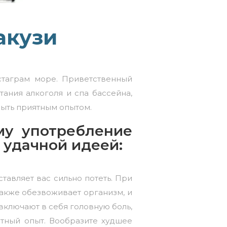
акузи
стаграм море. Приветственный
тания алкоголя и спа бассейна,
быть приятным опытом.
му употребление
м удачной идеей:
тавляет вас сильно потеть. При
также обезвоживает организм, и
 включают в себя головную боль,
ятный опыт. Вообразите худшее