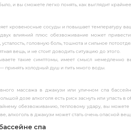
 было, и вы сможете легко понять, как выглядит крайн
яет кровеносные сосуды и повышает температуру ваше
х двух влияний плюс обезвоживание может привести
 усталость, головную боль, тошнота и сильное потоотде
ная вещь, и не стоит доводить ситуацию до этого.
тываете такие симптомы, имеет смысл немедленно в
— принять холодный душ и пить много воды.
ивного массажа в джакузи или уличном спа бассей
ьшой дозе алкоголя есть риск заснуть или упасть в о
айнему обезвоживанию, тепловому удару, вы можете 
ве, алкоголь в джакузи может стать очень опасной вещ
 бассейне спа