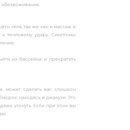
ее обезвоживание.
го тела, так же как и
массаж в
 к тепловому удару. Симптомы
ление.
ыйти из бассейна и прекратить
не может сделать вас слишком
бморок, находясь в джакузи. Это
даже утонуть. Если при этом вы
ью.