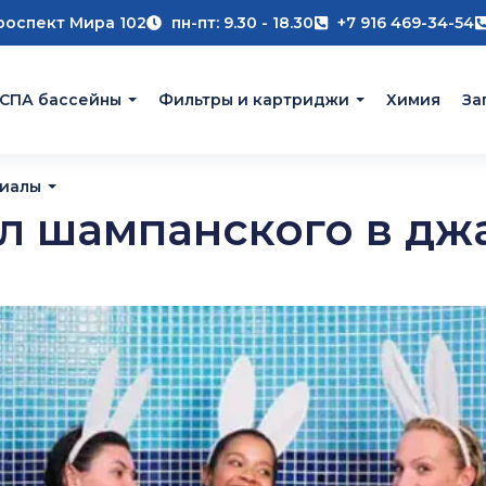
роспект Мира 102
пн-пт: 9.30 - 18.30
+7 916 469-34-54
 СПА бассейны
Фильтры и картриджи
Химия
За
риалы
л шампанского в дж