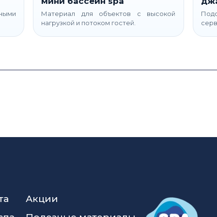
мини бассейн spa
дж
ьными
Материал для объектов с высокой
Подс
нагрузкой и потоком гостей.
серв
та
Акции