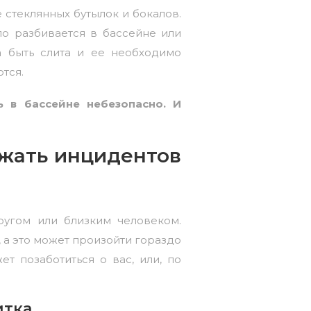
е стеклянных бутылок и бокалов.
кло разбивается в бассейне или
а быть слита и ее необходимо
тся.
ь в бассейне небезопасно. И
ежать инцидентов
ругом или близким человеком.
, а это может произойти гораздо
т позаботиться о вас, или, по
итка