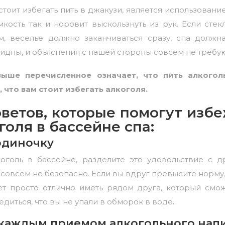
тоит избегать пить в джакузи, является использовани
мкость так и норовит выскользнуть из рук. Если сте
, веселье должно заканчиваться сразу, спа должн
видны, и объяснения с нашей стороны совсем не требую
ыше перечисленное означает, что пить алкогол
 что вам стоит избегать алкоголя.
оветов, которые помогут изб
оля в бассейне спа:
 одиночку
коголь в бассейне, разделите это удовольствие с д
 совсем не безопасно. Если вы вдруг превысите норму
ет просто отлично иметь рядом друга, который сможе
едиться, что вы не упали в обморок в воде.
 каждым приемом алкогольного нап