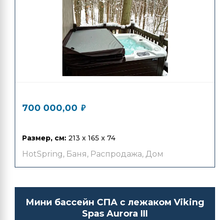
1 670 000,00
₽
700 000,00
₽
Размер, см:
213 x 165 x 74
HotSpring
,
Баня
,
Распродажа
,
Дом
Мини бассейн СПА с лежаком Viking
Spas Aurora III