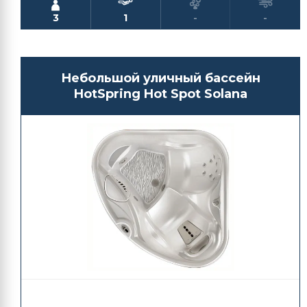
3
1
-
-
Небольшой уличный бассейн
HotSpring Hot Spot Solana
950 000,00
₽