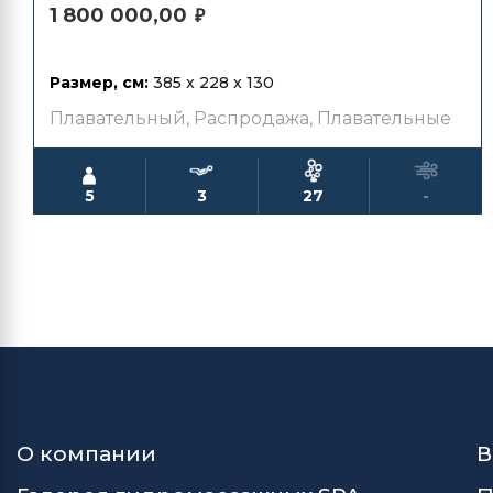
1 800 000,00
₽
Размер, см:
385 x 228 x 130
Плавательный
,
Распродажа
,
Плавательные
5
3
27
-
О компании
В