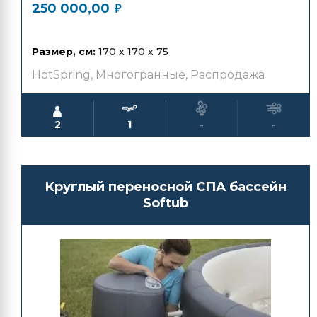
250 000,00
₽
Размер, см:
170 x 170 x 75
HotSpring
,
Многогранные
,
Распродажа
2
1
-
-
Круглый переносной СПА бассейн
Softub