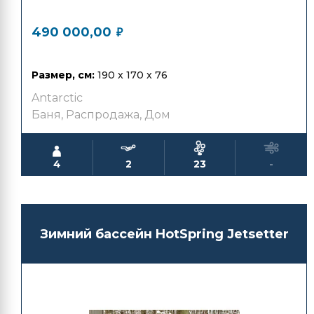
890 000,00
₽
490 000,00
₽
Размер, см:
190 x 170 x 76
Antarctic
Баня
,
Распродажа
,
Дом
4
2
23
-
Зимний бассейн HotSpring Jetsetter