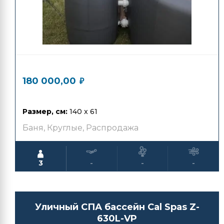
508 000,00
₽
180 000,00
₽
Размер, см:
140 x 61
Баня
,
Круглые
,
Распродажа
3
-
-
-
Уличный СПА бассейн Cal Spas Z-
630L-VP