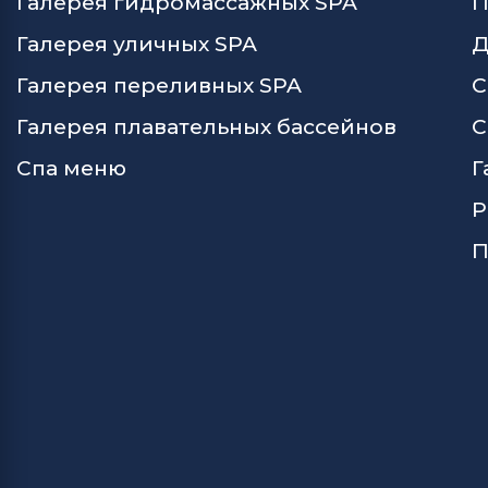
Галерея гидромассажных SPA
П
Галерея уличных SPA
Д
Галерея переливных SPA
С
Галерея плавательных бассейнов
С
Спа меню
Г
Р
П