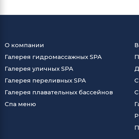
О компании
В
Галерея гидромассажных SPA
П
Галерея уличных SPA
Д
Галерея переливных SPA
С
Галерея плавательных бассейнов
С
Спа меню
Г
Р
П