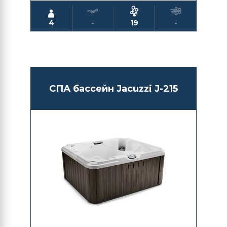
4
-
19
-
СПА бассейн Jacuzzi J-215