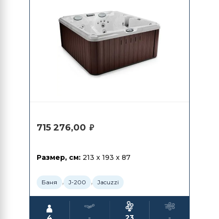
715 276,00
₽
Размер, см:
213 x 193 x 87
,
,
Баня
J-200
Jacuzzi
4
-
23
-