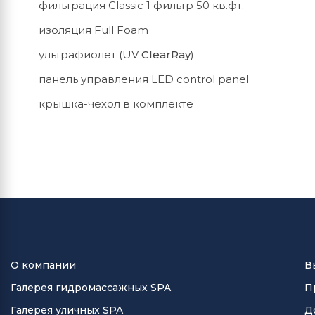
фильтрация Classic 1 фильтр 50 кв.фт.
изоляция Full Foam
ультрафиолет (UV
ClearRay
)
панель управления LED control panel
крышка-чехол в комплекте
О компании
В
Галерея гидромассажных SPA
П
Галерея уличных SPA
Д