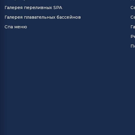
Галерея переливных SPA
С
Галерея плавательных бассейнов
С
Спа меню
Г
Р
П