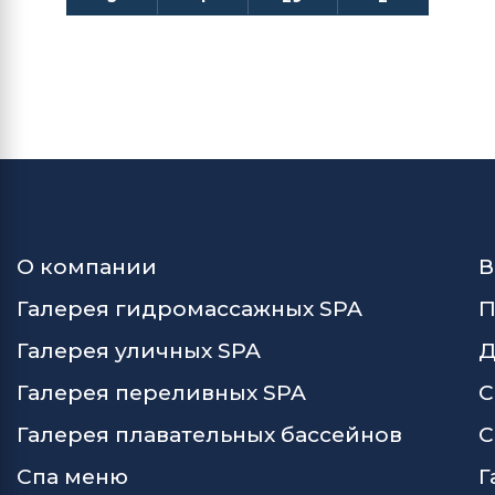
О компании
В
Галерея гидромассажных SPA
П
Галерея уличных SPA
Д
Галерея переливных SPA
С
Галерея плавательных бассейнов
С
Спа меню
Г