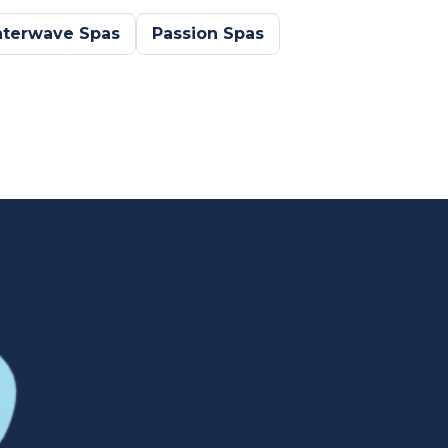
terwave Spas
Passion Spas