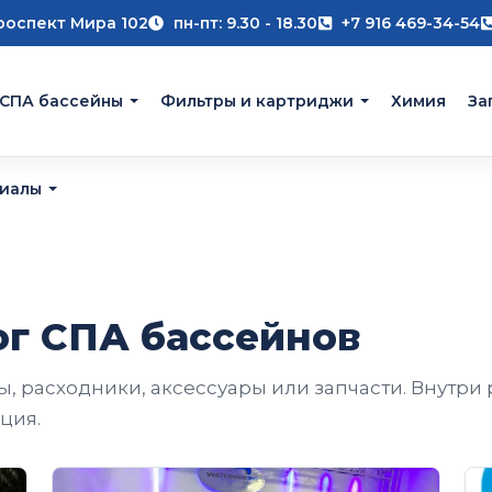
роспект Мира 102
пн-пт: 9.30 - 18.30
+7 916 469-34-54
 СПА бассейны
Фильтры и картриджи
Химия
За
риалы
ог СПА бассейнов
ы, расходники, аксессуары или запчасти. Внутри
ция.