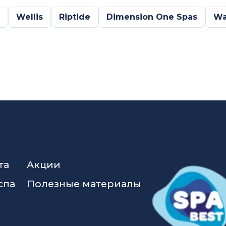
Wellis
Riptide
Dimension One Spas
Wa
та
Акции
спа
Полезные материалы