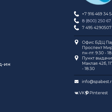
+7 916 469 34 
8 (800) 250 67
7 495 4290507
Офис БДЦ Пар
Проспект Мира
пн-пт: 9:30 - 18
Пункт выдачи 
Маклая 42б, 11
д-ин
- 18:30
info@spabest.
VK
Pinterest