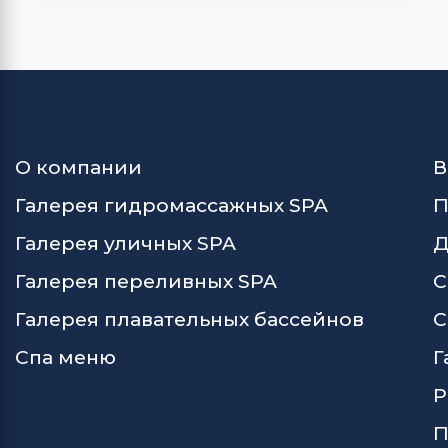
работают крышка-чехол, подъемный
механизм и материалы для фильтрации и
ухода за водой.
О компании
В
Галерея гидромассажных SPA
П
Галерея уличных SPA
Д
Галерея переливных SPA
С
Галерея плавательных бассейнов
С
Спа меню
Г
Р
П