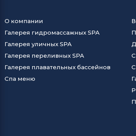
О компании
В
Галерея гидромассажных SPA
П
Галерея уличных SPA
Д
Галерея переливных SPA
С
Галерея плавательных бассейнов
С
Спа меню
Г
Р
П