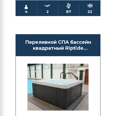
4
2
87
22
Переливной СПА бассейн
квадратный Riptide
Riverflow 730