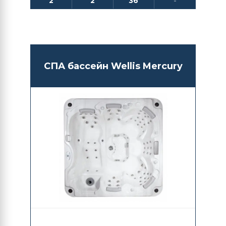
2
2
36
-
СПА бассейн Wellis Mercury