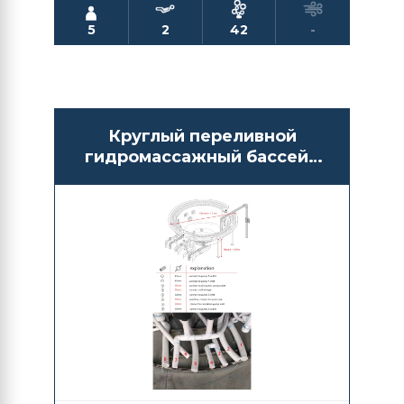
5
2
42
-
Круглый переливной
гидромассажный бассейн
СПА Antarctic Spas Atagava