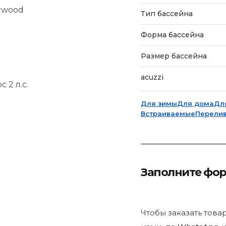
erwood
Тип бассейна
Форма бассейна
Размер бассейна
acuzzi
 2 л.с.
Для зимы
Для дома
Дл
Встраиваемые
Перели
Заполните фо
Чтобы заказать това