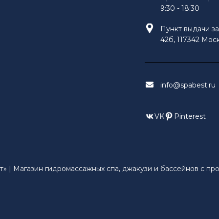
9:30 - 18:30
Пункт выдачи за
42б, 117342 Моск
info@spabest.ru
VK
Pinterest
» | Магазин гидромассажных спа, джакузи и бассейнов с прот