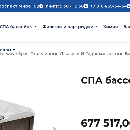
роспект Мира 102
пн-пт: 9.30 - 18.30
+7 916 469-34-54
 СПА бассейны
Фильтры и картриджи
Химия
За
риалы
terwave Spas: Переливные Джакузи И Гидромассажные В
СПА бассе
677 517,