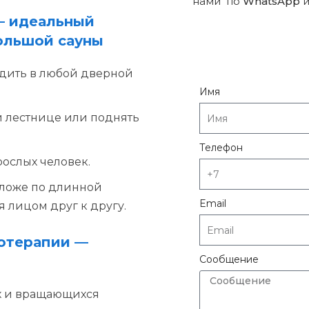
нами по
WhatsApp
и
 – идеальный
ольшой сауны
одить в любой дверной
Имя
й лестнице или поднять
Телефон
рослых человек.
 ложе по длинной
Email
 лицом друг к другу.
отерапии —
Сообщение
х и вращающихся