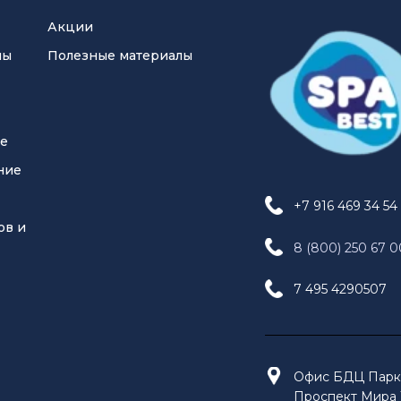
Акции
ны
Полезные материалы
ие
ние
+7 916 469 34 54
ов и
8 (800) 250 67 0
7 495 4290507
Офис БДЦ Парк 
Проспект Мира 1