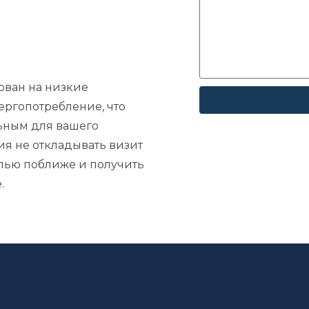
ован на низкие
ергопотребление, что
ьным для вашего
ния не откладывать визит
елью поближе и получить
.