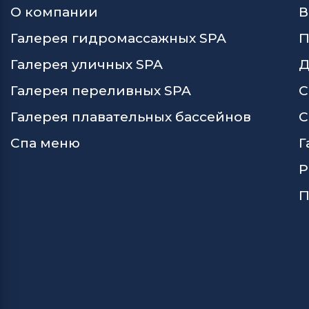
О компании
В
Галерея гидромассажных SPA
П
Галерея уличных SPA
Д
Галерея переливных SPA
С
Галерея плавательных бассейнов
С
Спа меню
Г
Р
П