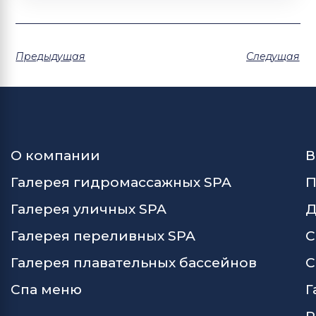
Предыдущая
Следущая
О компании
В
Галерея гидромассажных SPA
П
Галерея уличных SPA
Д
Галерея переливных SPA
С
Галерея плавательных бассейнов
С
Спа меню
Г