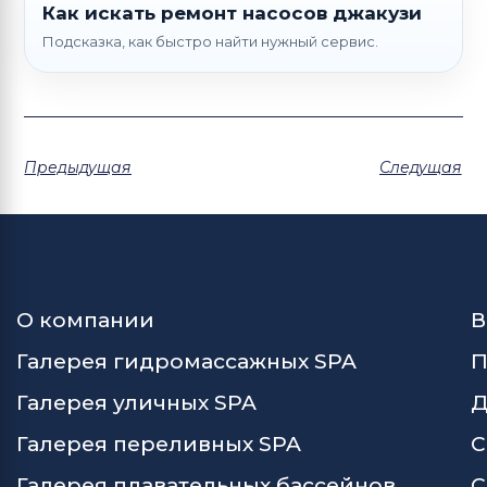
Как искать ремонт насосов джакузи
Подсказка, как быстро найти нужный сервис.
Предыдущая
Следущая
О компании
В
Галерея гидромассажных SPA
П
Галерея уличных SPA
Д
Галерея переливных SPA
С
Галерея плавательных бассейнов
С