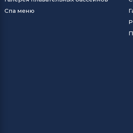
Спа меню
Г
Р
П