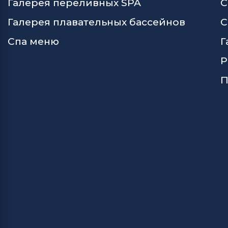
Галерея переливных SPA
С
Галерея плавательных бассейнов
С
Спа меню
Г
Р
П