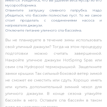
имеется. Убедитесь, что вы удалили весь мусор из его
мусоросборника.
Отвинтите заглушку сливного патрубка. Надо
убедиться, что бассейн полностью пуст. То же самое
стоит проделать с соединениями насоса и
нагревателя джакузи.
Отключите питание уличного спа бассейна.
Вы не планируете в течение зимы использовать
свой уличный джакузи? Тогда на этом процедуру
подготовки можно считать завершенной.
Накройте уличное джакузи HotSpring Spas или
свим спа Hydropool термокрышкой. Защелкните
замки крышки. Так сильный боковой ветер зимой
не сможет ее сместить или сдуть. Хорошо иметь
или купить дополнительный зимний чехол для
уличного джакузи. В конце сезона упакуйте
бассейн в него. Оставьте спа бассейн в таком
виде до наступления тепла.