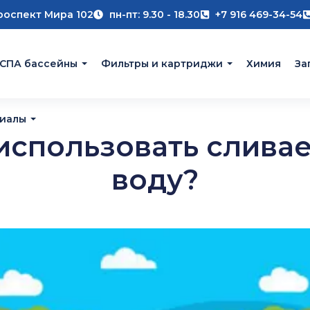
роспект Мира 102
пн-пт: 9.30 - 18.30
+7 916 469-34-54
 СПА бассейны
Фильтры и картриджи
Химия
За
риалы
использовать сливае
воду?