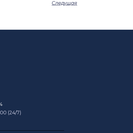
Следущая
54
 00 (24/7)