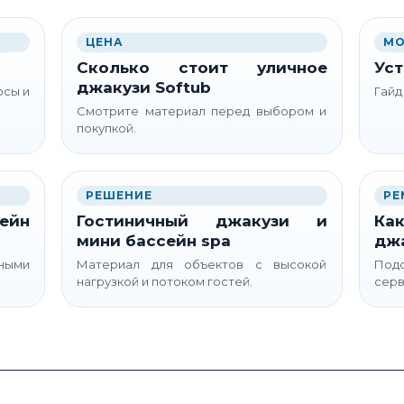
ЦЕНА
МО
Сколько стоит уличное
Уст
джакузи Softub
осы и
Гайд
Смотрите материал перед выбором и
покупкой.
РЕШЕНИЕ
РЕ
ейн
Гостиничный джакузи и
Как
мини бассейн spa
дж
ьными
Материал для объектов с высокой
Подс
нагрузкой и потоком гостей.
серв