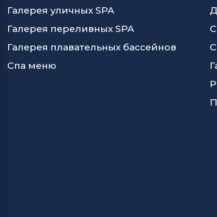
Галерея уличных SPA
Д
Галерея переливных SPA
С
Галерея плавательных бассейнов
С
Спа меню
Г
Р
П