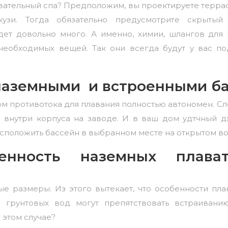
вательный спа
? Предположим, вы проектируете террас
кузи. Тогда обязательно предусмотрите скрыты
дет довольно много. А именно, химии, шлангов для
необходимых вещей. Так они всегда будут у вас по
наземными и встроенными б
м противотока для плавания полностью автономен. С
 внутри корпуса на заводе. И в ваш дом удтчный дж
сположить бассейн в выбранном месте на открытом во
бенность наземных плава
ые размеры. Из этого вытекает, что особенности пл
 грунтовых вод могут препятствовать встраиванию
 этом случае?