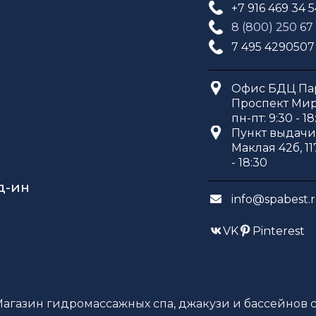
+7 916 469 34 
8 (800) 250 67
7 495 4290507
Офис БДЦ Пар
Проспект Мира
пн-пт: 9:30 - 18
Пункт выдачи 
Маклая 42б, 11
- 18:30
д-ин
info@spabest.
VK
Pinterest
Магазин гидромассажных спа, джакузи и бассейнов с 