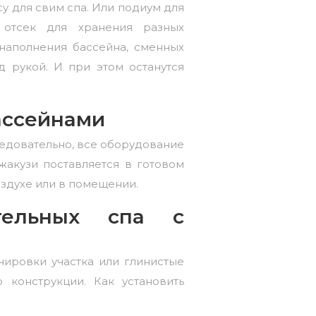
у для свим спа. Или подиум для
й отсек для хранения разных
 наполнения бассейна, сменных
д рукой. И при этом останутся
ассейнами
ледовательно, все оборудование
акузи поставляется в готовом
здухе или в помещении.
тельных спа с
анировки участка или глинистые
 конструкции. Как установить