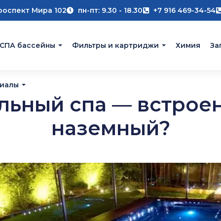
роспект Мира 102
пн-пт: 9.30 - 18.30
+7 916 469-34-54
 СПА бассейны
Фильтры и картриджи
Химия
За
риалы
льный спа — встрое
наземный?