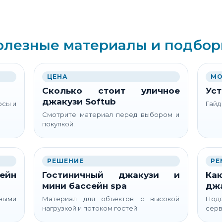
олезные материалы и подбор
ЦЕНА
МО
Сколько стоит уличное
Уст
джакузи Softub
осы и
Гайд
Смотрите материал перед выбором и
покупкой.
РЕШЕНИЕ
РЕ
ейн
Гостиничный джакузи и
Как
мини бассейн spa
дж
ьными
Материал для объектов с высокой
Подс
нагрузкой и потоком гостей.
серв