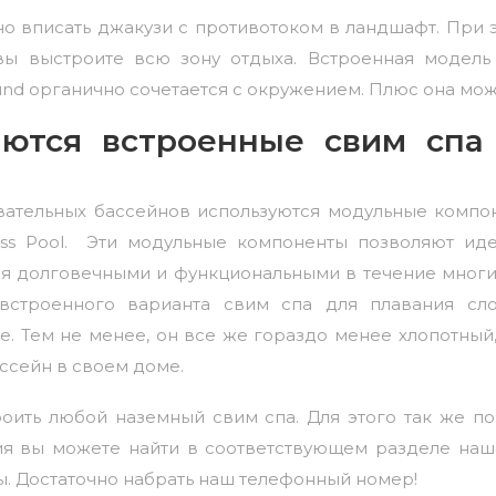
но вписать джакузи с противотоком в ландшафт. При 
вы выстроите всю зону отдыха. Встроенная модел
und органично сочетается с окружением. Плюс она мож
аются встроенные свим спа
вательных бассейнов используются модульные компон
ess Pool. Эти модульные компоненты позволяют ид
я долговечными и функциональными в течение многих
 встроенного варианта свим спа для плавания сл
. Тем не менее, он все же гораздо менее хлопотный
ссейн в своем доме.
оить любой наземный свим спа. Для этого так же п
вия вы можете найти в соответствующем разделе наш
ы. Достаточно набрать наш телефонный номер!