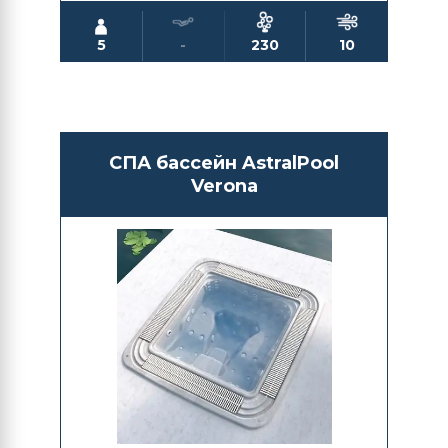
5
-
230
10
СПА бассейн AstralPool
Verona