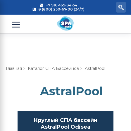
+7 916 469-34-54
8 (800) 250-67-00 (24/7)
Главная
Каталог СПА Бассейнов
AstralPool
AstralPool
Круглый СПА бассейн
AstralPool Odisea