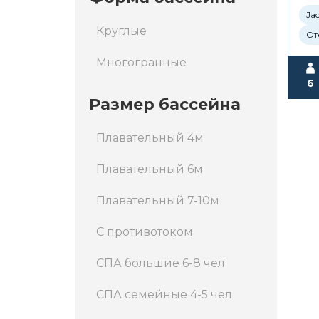
Ja
Круглые
От
Многогранные
6
Размер бассейна
Плавательный 4м
Плавательный 6м
Плавательный 7-10м
С противотоком
СПА большие 6-8 чел
СПА семейные 4-5 чел