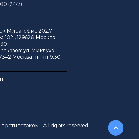
 00 (24/7)
к Мира, офис 202.7
 102 , 129626, Москва
:30
заказов: ул. Миклухо-
7342 Москва пн -пт 9:30
ru
противотоком | All rights reserved.