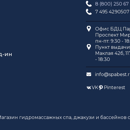
8 (800) 250 67
7 495 4290507
Офис БДЦ Пар
Проспект Мира
пн-пт: 9:30 - 18
Пункт выдачи 
Маклая 42б, 11
д-ин
- 18:30
info@spabest.
VK
Pinterest
Магазин гидромассажных спа, джакузи и бассейнов с 