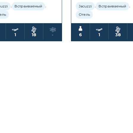
,
,
,
,
cuzzi
Встраиваемый
Jacuzzi
Встраиваемый
ель
Отель
1
18
-
6
1
38