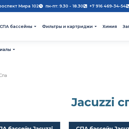
роспект Мира 102
пн-пт: 9.30 - 18.30
+7 916 469-34-54
 СПА бассейны
Фильтры и картриджи
Химия
За
риалы
 Спа
Jacuzzi с
ПА бассейн Jacuzzi
СПА бассейн Jacuz