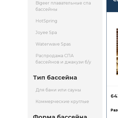
Bigeer плавательные спа
бассейны
HotSpring
Joyee Spa
Waterwave Spas
Распродажа СПА
бассейнов и джакузи б/у
Тип бассейна
Для бани или сауны
64
Коммерческие круглые
Раз
Форма бассейна