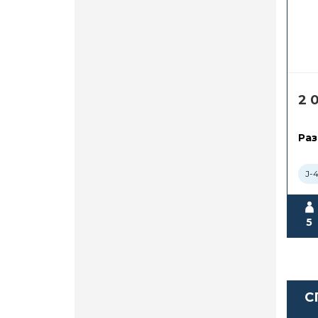
2 
Раз
J-
5
С