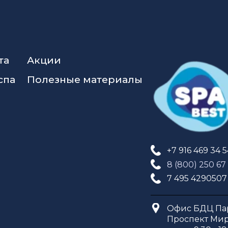
та
Акции
спа
Полезные материалы
+7 916 469 34 
8 (800) 250 67
7 495 4290507
Офис БДЦ Пар
Проспект Мира