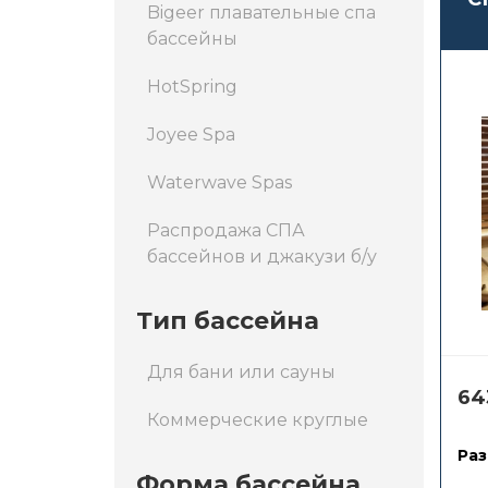
Bigeer плавательные спа
бассейны
HotSpring
Joyee Spa
Waterwave Spas
Распродажа СПА
бассейнов и джакузи б/у
Тип бассейна
Для бани или сауны
64
Коммерческие круглые
Раз
Форма бассейна