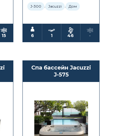
,
,
J-300
Jacuzzi
Дом
15
6
1
46
-
zi
Спа бассейн Jacuzzi
J-575