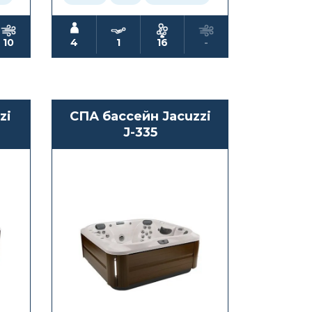
10
4
1
16
-
zi
СПА бассейн Jacuzzi
J-335