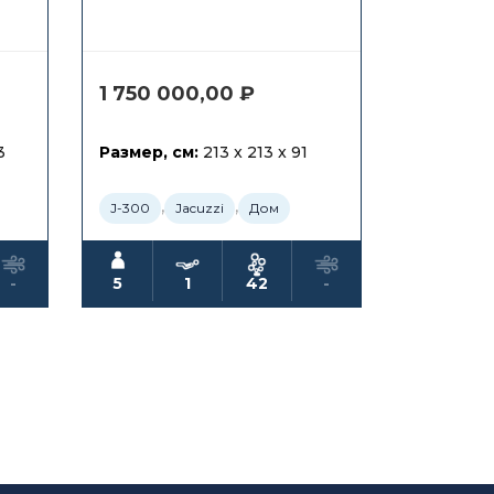
1 750 000,00
₽
3
Размер, см:
213 x 213 x 91
,
,
J-300
Jacuzzi
Дом
-
5
1
42
-