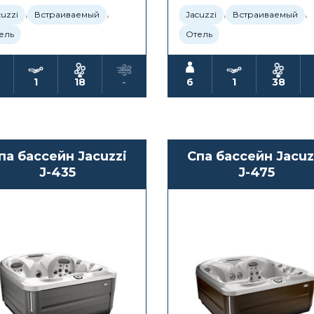
,
,
,
,
cuzzi
Встраиваемый
Jacuzzi
Встраиваемый
ель
Отель
1
18
-
6
1
38
па бассейн Jacuzzi
Спа бассейн Jacuz
J-435
J-475