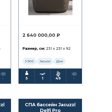
2 640 000,00
₽
3
Размер, см:
231 x 231 x 92
,
,
J-500
Jacuzzi
Дом
-
5
1
49
-
zi
СПА бассейн Jacuzzi
Delfi Pro