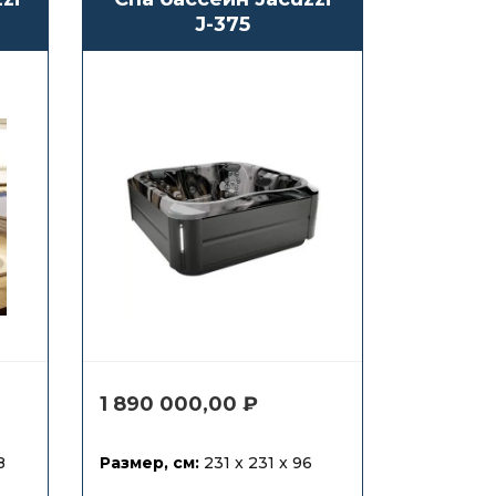
J-375
1 890 000,00
₽
8
Размер, см:
231 x 231 x 96