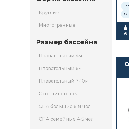
Ja
Круглые
От
Многогранные
6
Размер бассейна
Плавательный 4м
С
Плавательный 6м
Плавательный 7-10м
С противотоком
СПА большие 6-8 чел
СПА семейные 4-5 чел