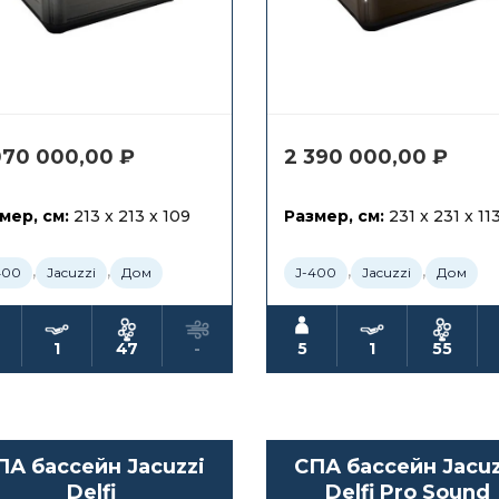
070 000,00
₽
2 390 000,00
₽
мер, см:
213 x 213 x 109
Размер, см:
231 x 231 x 11
,
,
,
,
400
Jacuzzi
Дом
J-400
Jacuzzi
Дом
1
47
-
5
1
55
ПА бассейн Jacuzzi
СПА бассейн Jacuz
Delfi
Delfi Pro Sound