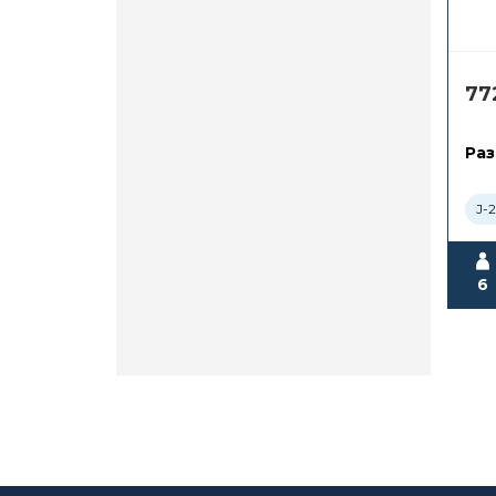
77
Раз
J-
6