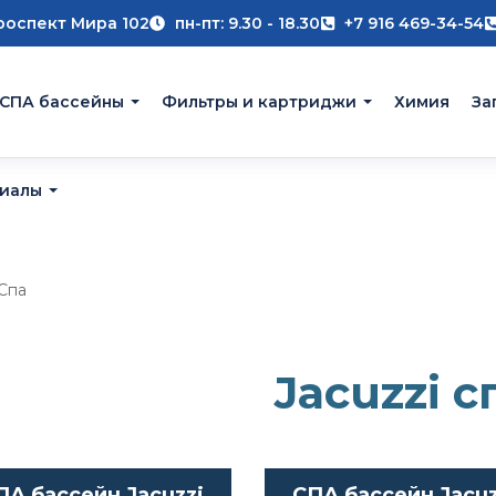
роспект Мира 102
пн-пт: 9.30 - 18.30
+7 916 469-34-54
 СПА бассейны
Фильтры и картриджи
Химия
За
риалы
 Спа
Jacuzzi с
ПА бассейн Jacuzzi
СПА бассейн Jacuz