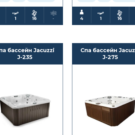
1
16
-
4
1
16
па бассейн Jacuzzi
Спа бассейн Jacuz
J-235
J-275