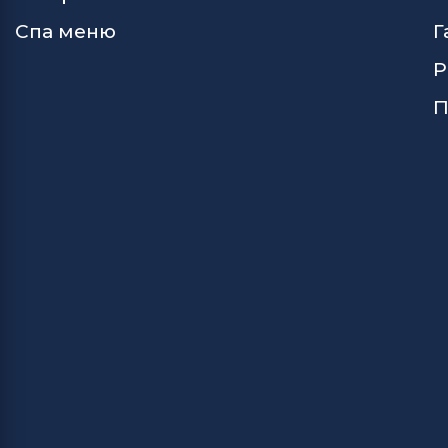
Спа меню
Г
Р
П