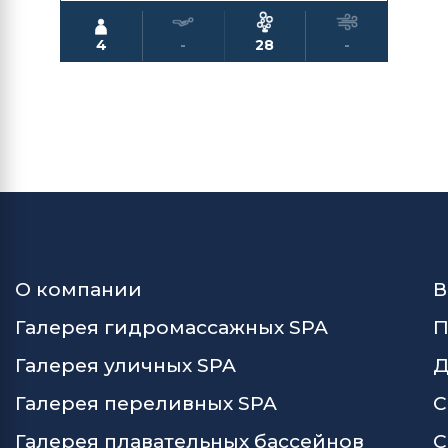
4
-
28
-
О компании
В
Галерея гидромассажных SPA
П
Галерея уличных SPA
Д
Галерея переливных SPA
С
Галерея плавательных бассейнов
С