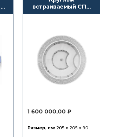
н
встраиваемый СПА
бассейн с переливом
Waterwave Spas
Athen
1 600 000,00
₽
Размер, см:
205 x 205 x 90