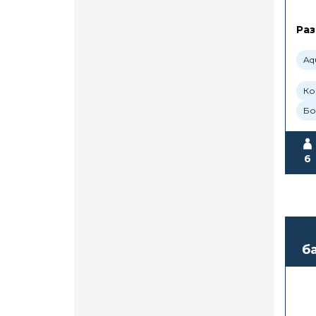
Раз
Aq
Ко
Бо
6
б