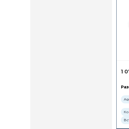
1 
Раз
Aq
Ко
Вс