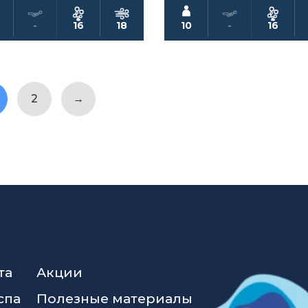
-
16
18
10
-
16
2
→
та
Акции
спа
Полезные материалы