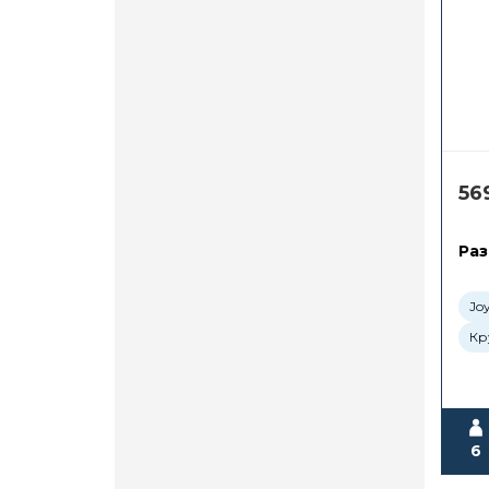
56
Раз
Jo
Кр
6