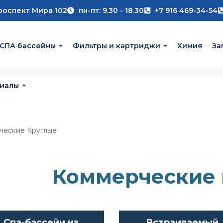
роспект Мира 102
пн-пт: 9.30 - 18.30
+7 916 469-34-54
 СПА бассейны
Фильтры и картриджи
Химия
За
риалы
ческие Круглые
Коммерческие 
Спа-бассейн из
Встраиваемый