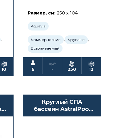
Размер, см:
250 x 104
Aquavia
,
,
,
Коммерческие
Круглые
Встраиваемый
10
6
-
250
12
Круглый СПА
l
бассейн AstralPool
Odisea