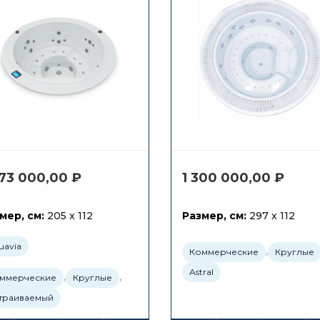
073 000,00
₽
1 300 000,00
₽
мер, см:
205 x 112
Размер, см:
297 x 112
uavia
,
Коммерческие
Круглые
Astral
,
,
ммерческие
Круглые
траиваемый