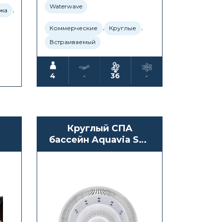
Waterwave
,
жа
,
,
Коммерческие
Круглые
Встраиваемый
4
-
36
-
Круглый СПА
бассейн Aquavia Spa
Bali