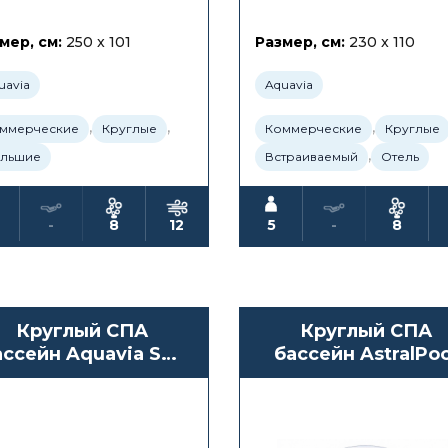
мер, см:
250 x 101
Размер, см:
230 x 110
uavia
Aquavia
,
,
,
ммерческие
Круглые
Коммерческие
Круглые
,
льшие
Встраиваемый
Отель
-
8
12
5
-
8
Круглый СПА
Круглый СПА
ассейн Aquavia Spa
бассейн AstralPoo
Round 2
Coliseum