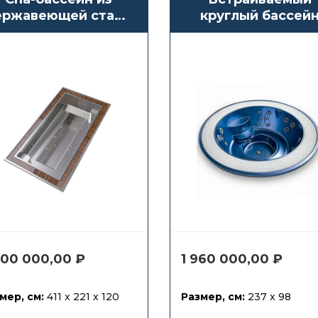
ержавеющей стали
круглый бассей
stralPool InnoVibe
Jacuzzi Alimia
на 10 человек
Experience
000 000,00
₽
1 960 000,00
₽
мер, см:
411 x 221 x 120
Размер, см:
237 x 98