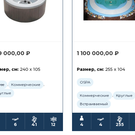
9 000,00
₽
1 100 000,00
₽
мер, см:
240 x 105
Размер, см:
255 x 104
OSPA
,
,
yee
Коммерческие
углые
,
Коммерческие
Круглые
Встраиваемый
6
41
12
4
4
255