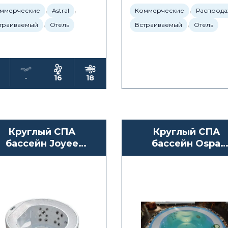
,
,
,
ммерческие
Astral
Коммерческие
Распрода
,
,
траиваемый
Отель
Встраиваемый
Отель
-
16
18
Круглый СПА
Круглый СПА
бассейн Joyee
бассейн Ospa
Melbourne
Alicante