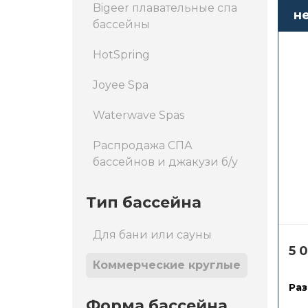
Bigeer плавательные спа
н
бассейны
A
HotSpring
Joyee Spa
Waterwave Spas
Распродажа СПА
бассейнов и джакузи б/у
Тип бассейна
Для бани или сауны
5 
Коммерческие круглые
Раз
Форма бассейна