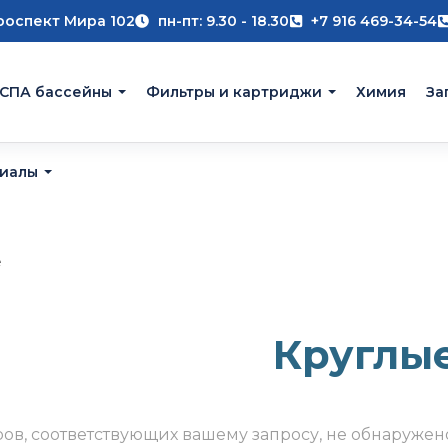
роспект Мира 102
пн-пт: 9.30 - 18.30
+7 916 469-34-54
 СПА бассейны
Фильтры и картриджи
Химия
За
риалы
е
Круглы
ров, соответствующих вашему запросу, не обнаружен