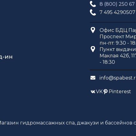
8 (800) 250 67
7 495 4290507
Офис БДЦ Пар
Проспект Мира
пн-пт: 9:30 - 18
Пункт выдачи 
Маклая 42б, 11
д-ин
- 18:30
info@spabest.
VK
Pinterest
Магазин гидромассажных спа, джакузи и бассейнов с 