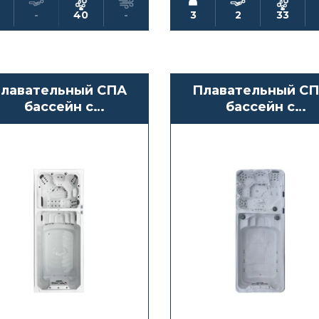
-
40
-
3
2
33
лавательный СПА
Плавательный С
бассейн с
бассейн с
противотоком
противотоком
Waterwave Spas
Waterwave Spas
Fuego
Novara