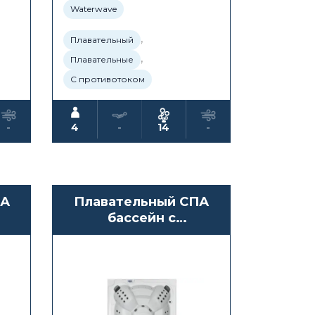
Waterwave
,
Плавательный
,
Плавательные
С противотоком
-
4
-
14
-
ПА
Плавательный СПА
бассейн с
противотоком
Waterwave Spas
Colima