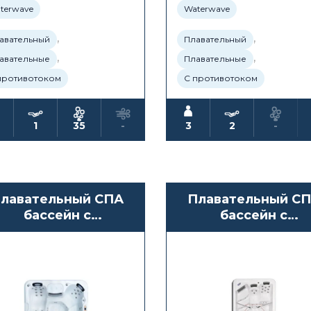
terwave
Waterwave
,
,
авательный
Плавательный
,
,
авательные
Плавательные
противотоком
С противотоком
1
35
-
3
2
-
лавательный СПА
Плавательный С
бассейн с
бассейн с
противотоком
противотоком
terwave Spas Altai
Waterwave Spas
Tambora