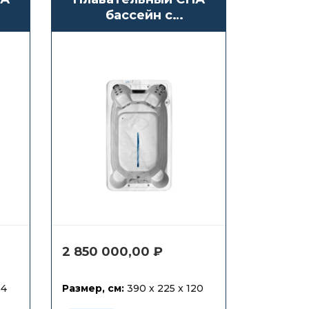
бассейн с
противотоком
Waterwave Spas
Dover
2 850 000,00
₽
54
Размер, см:
390 x 225 x 120