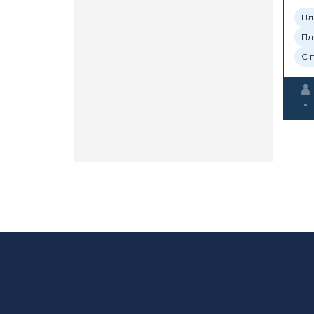
Пл
Пл
С 
-