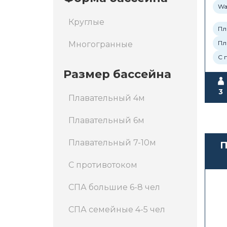
Wa
Круглые
Пл
Пл
Многогранные
С 
Размер бассейна
3
Плавательный 4м
Плавательный 6м
Плавательный 7-10м
П
С противотоком
Wa
СПА большие 6-8 чел
СПА семейные 4-5 чел