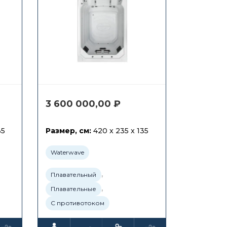
3 600 000,00
₽
35
Размер, см:
420 x 235 x 135
Waterwave
,
Плавательный
,
Плавательные
С противотоком