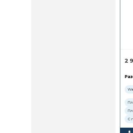
2 
Раз
Wa
Пл
Пл
С 