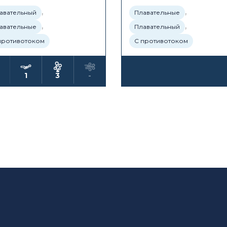
,
,
авательный
Плавательные
,
,
авательные
Плавательный
противотоком
С противотоком
1
3
-