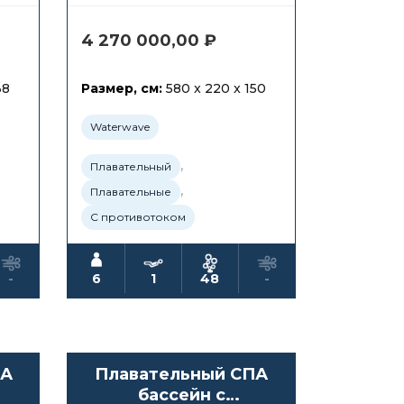
4 270 000,00
₽
38
Размер, см:
580 x 220 x 150
Waterwave
,
Плавательный
,
Плавательные
С противотоком
-
6
1
48
-
ПА
Плавательный СПА
бассейн с