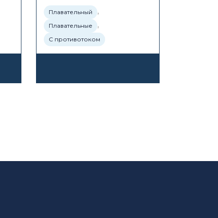
,
Плавательный
,
Плавательные
С противотоком