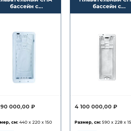
бассейн с
бассейн с
противотоком
противотоком
Waterwave Spas
Waterwave Spas
Bromo
Orlando 59
990 000,00
₽
4 100 000,00
₽
мер, см:
440 x 220 x 150
Размер, см:
590 x 228 x 1