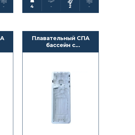
-
4
-
2
-
ПА
Плавательный СПА
бассейн с
противотоком
Waterwave Spas
Vesuv