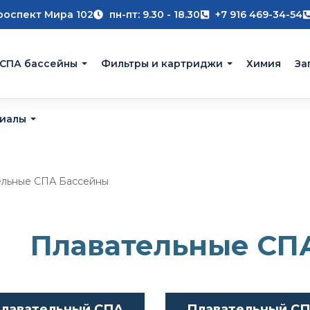
роспект Мира 102
пн-пт: 9.30 - 18.30
+7 916 469-34-54
 СПА бассейны
Фильтры и картриджи
Химия
За
риалы
ельные СПА Бассейны
Плавательные СП
лавательный СПА
Плавательный С