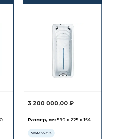
противотоком
Waterwave Spas Ätna
3 200 000,00
₽
50
Размер, см:
590 x 225 x 154
Waterwave