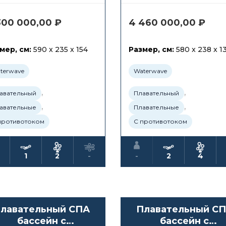
300 000,00
₽
4 460 000,00
₽
мер, см:
590 x 235 x 154
Размер, см:
580 x 238 x 1
terwave
Waterwave
,
,
авательный
Плавательный
,
,
авательные
Плавательные
противотоком
С противотоком
1
2
-
-
2
4
лавательный СПА
Плавательный С
бассейн с
бассейн с