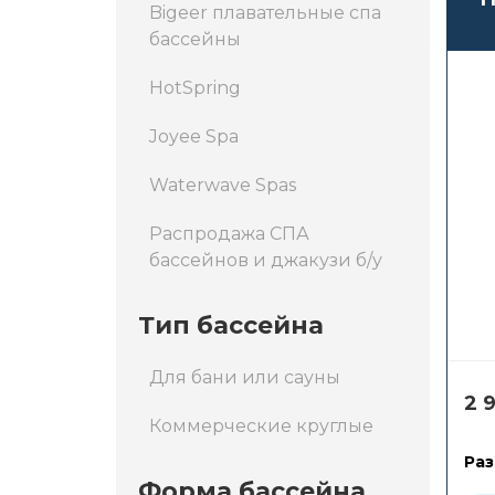
Bigeer плавательные спа
бассейны
HotSpring
Joyee Spa
Waterwave Spas
Распродажа СПА
бассейнов и джакузи б/у
Тип бассейна
Для бани или сауны
2 
Коммерческие круглые
Раз
Форма бассейна