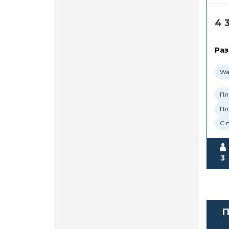
4 
Раз
Wa
Пл
Пл
С 
3
П