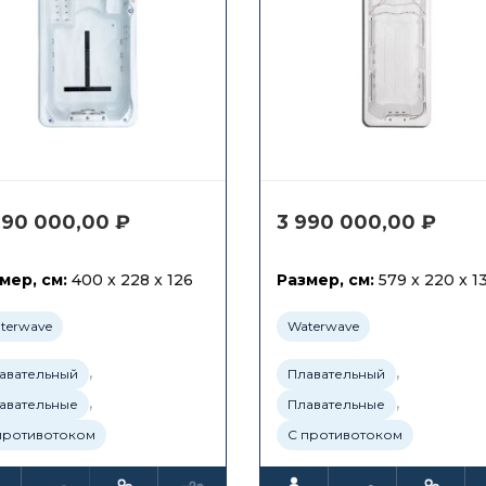
990 000,00
₽
3 990 000,00
₽
мер, см:
400 x 228 x 126
Размер, см:
579 x 220 x 1
terwave
Waterwave
,
,
авательный
Плавательный
,
,
авательные
Плавательные
противотоком
С противотоком