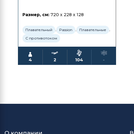
Размер, см:
720 x 228 x 128
,
,
,
Плавательный
Passion
Плавательные
С противотоком
4
2
104
-
О компании
В