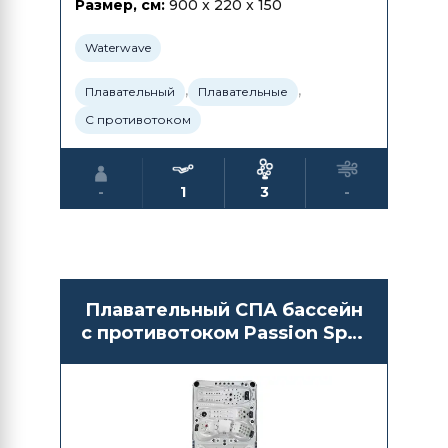
Размер, см:
900 x 220 x 150
Waterwave
,
,
Плавательный
Плавательные
С противотоком
-
1
3
-
Плавательный СПА бассейн
с противотоком Passion Spas
Energy Deep