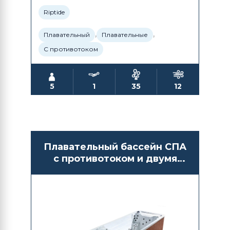
Riptide
,
,
Плавательный
Плавательные
С противотоком
5
1
35
12
Плавательный бассейн СПА
с противотоком и двумя
отсеками Bigeer BG6625