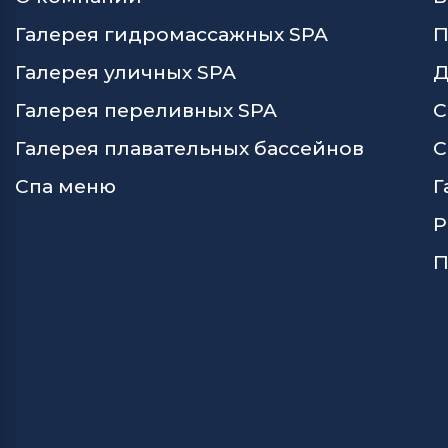
Галерея гидромассажных SPA
П
Галерея уличных SPA
Д
Галерея переливных SPA
С
Галерея плавательных бассейнов
С
Спа меню
Г
Р
П