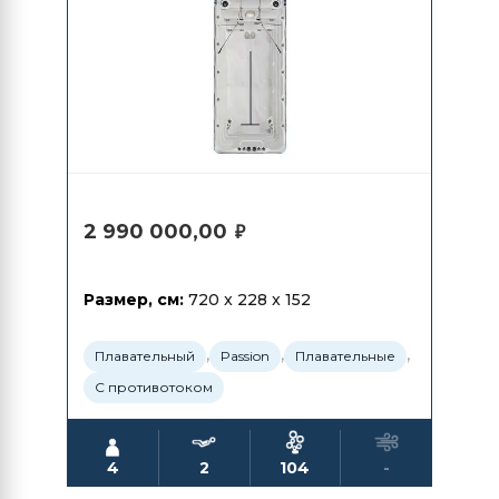
2 990 000,00
₽
Размер, см:
720 x 228 x 152
,
,
,
Плавательный
Passion
Плавательные
С противотоком
4
2
104
-