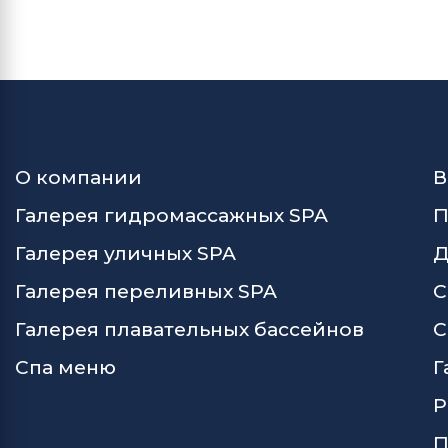
О компании
В
Галерея гидромассажных SPA
П
Галерея уличных SPA
Д
Галерея переливных SPA
С
Галерея плавательных бассейнов
С
Спа меню
Г
Р
П