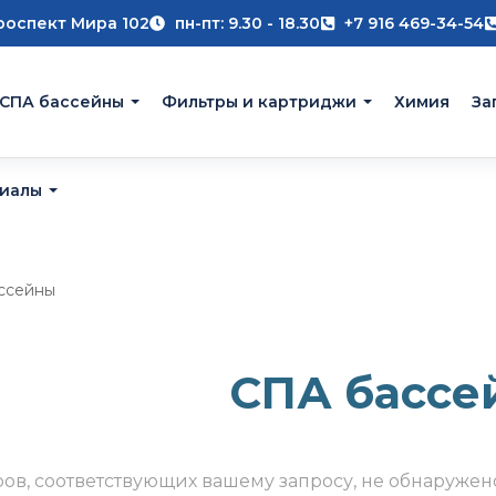
роспект Мира 102
пн-пт: 9.30 - 18.30
+7 916 469-34-54
 СПА бассейны
Фильтры и картриджи
Химия
За
риалы
ссейны
СПА бассе
ров, соответствующих вашему запросу, не обнаружен