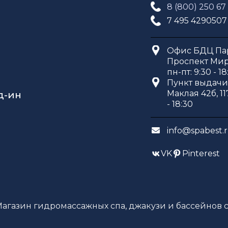
8 (800) 250 67
7 495 4290507
Офис БДЦ Пар
Проспект Мира
пн-пт: 9:30 - 18
Пункт выдачи 
Маклая 42б, 11
д-ин
- 18:30
info@spabest.
VK
Pinterest
Магазин гидромассажных спа, джакузи и бассейнов с 