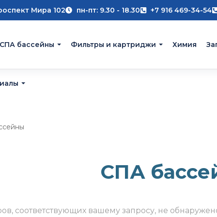
роспект Мира 102
пн-пт: 9.30 - 18.30
+7 916 469-34-54
 СПА бассейны
Фильтры и картриджи
Химия
За
риалы
ссейны
СПА бассе
ров, соответствующих вашему запросу, не обнаружен