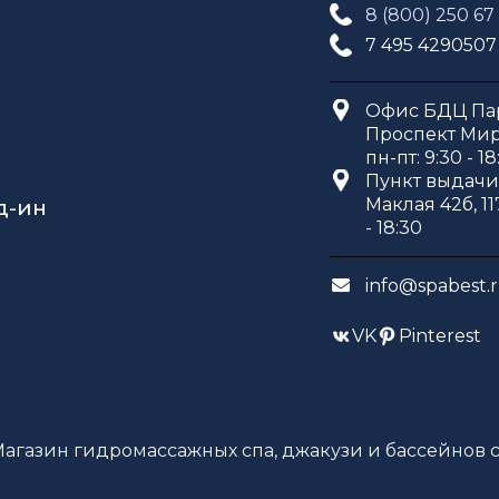
8 (800) 250 67
7 495 4290507
Офис БДЦ Пар
Проспект Мира
пн-пт: 9:30 - 18
Пункт выдачи 
Маклая 42б, 11
д-ин
- 18:30
info@spabest.
VK
Pinterest
Магазин гидромассажных спа, джакузи и бассейнов с 