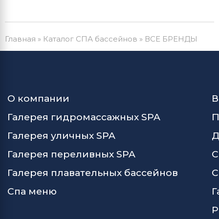
Главная
»
Каталог СПА бассейнов
»
ВСЕ БРЕНДЫ
О компании
В
Галерея гидромассажных SPA
П
Галерея уличных SPA
Д
Галерея переливных SPA
С
Галерея плавательных бассейнов
С
Спа меню
Г
Р