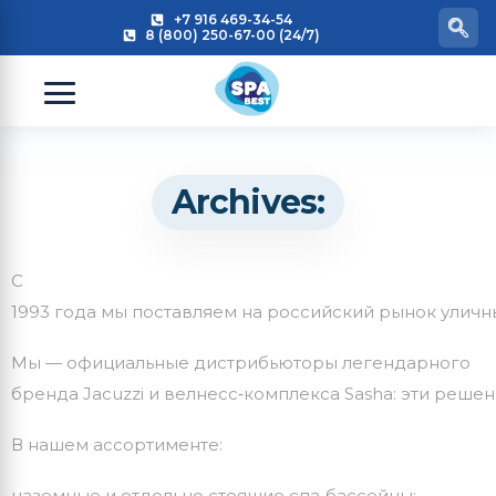
+7 916 469-34-54
8 (800) 250-67-00 (24/7)
Archives:
С
1993
года
мы
поставляем
на
российский
рынок
уличн
Мы
— официальные
дистрибьюторы
легендарного
бренда
Jacuzzi
и
велнесс‑комплекса
Sasha:
эти
решен
В
нашем
ассортименте:
наземные
и
отдельно
стоящие
спа‑бассейны;