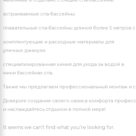
встраиваемые
спа‑бассейны;
плавательные
спа‑бассейны
длиной
более
5
метров
с
комплектующие
и
расходные
материалы для
уличных джакузи;
специализированная
химия
для
ухода
за
водой в
мини бассейнах спа.
Также
мы
предлагаем
профессиональный
монтаж
и
с
Доверьте
создание
своего
оазиса
комфорта
професс
и
наслаждайтесь
отдыхом
в
полной
мере!
It seems we can’t find what you’re looking for.