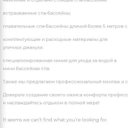
встраиваемые
спа‑бассейны;
плавательные
спа‑бассейны
длиной
более
5
метров
с
комплектующие
и
расходные
материалы для
уличных джакузи;
специализированная
химия
для
ухода
за
водой в
мини бассейнах спа.
Также
мы
предлагаем
профессиональный
монтаж
и
с
Доверьте
создание
своего
оазиса
комфорта
професс
и
наслаждайтесь
отдыхом
в
полной
мере!
It seems we can’t find what you’re looking for.