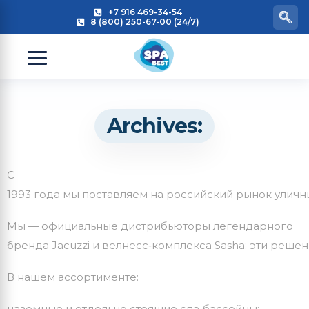
+7 916 469-34-54
8 (800) 250-67-00 (24/7)
Archives:
С
1993
года
мы
поставляем
на
российский
рынок
уличн
Мы
— официальные
дистрибьюторы
легендарного
бренда
Jacuzzi
и
велнесс‑комплекса
Sasha:
эти
решен
В
нашем
ассортименте:
наземные
и
отдельно
стоящие
спа‑бассейны;