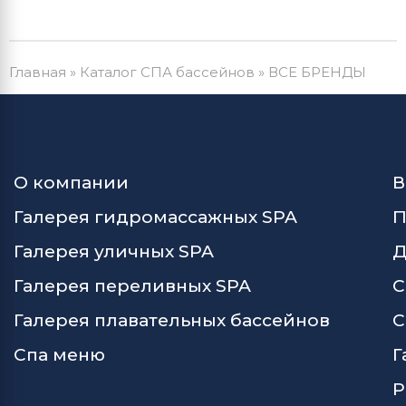
Главная
»
Каталог СПА бассейнов
»
ВСЕ БРЕНДЫ
О компании
В
Галерея гидромассажных SPA
П
Галерея уличных SPA
Д
Галерея переливных SPA
С
Галерея плавательных бассейнов
С
Спа меню
Г
Р