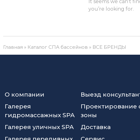
It seems we can’t fi
you’re looking for.
Главная
»
Каталог СПА бассейнов
»
ВСЕ БРЕНДЫ
О компании
Выезд консультан
Галерея
Проектирование 
гидромассажных SPA
зоны
Галерея уличных SPA
Доставка
Галерея переливных
Сервис