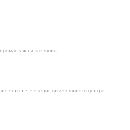
дромассажа
и
плавания;
ние
от
нашего
специализированного
центра.