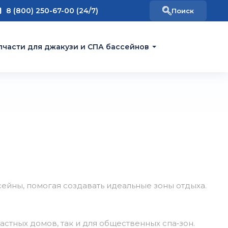
8 (800) 250-67-00 (24/7)
пчасти для джакузи и СПА бассейнов
сейны,
помогая
создавать
идеальные
зоны
отдыха.
астных
домов,
так
и
для
общественных
спа‑зон.