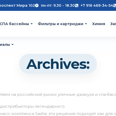
роспект Мира 102
пн-пт: 9.30 - 18.30
+7 916 469-34-54
 СПА бассейны
Фильтры и картриджи
Химия
За
риалы
Archives:
ляем
на
российский
рынок
уличные
джакузи
и
спа‑бас
дистрибьюторы
легендарного
несс‑комплекса
Sasha:
эти
решения
подходят
как
для
ч