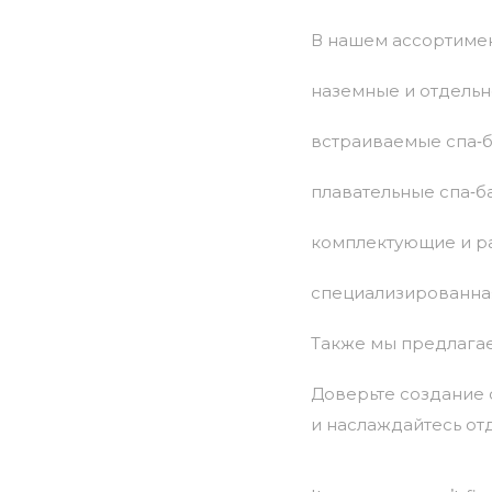
В
нашем
ассортимен
наземные
и
отдельн
встраиваемые
спа‑б
плавательные
спа‑б
комплектующие
и
р
специализированна
Также
мы
предлага
Доверьте
создание
и
наслаждайтесь
от