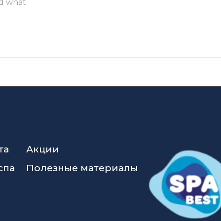
nd what
та
Акции
спа
Полезные материалы