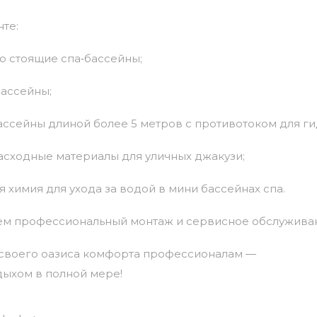
те:
о
стоящие
спа‑бассейны;
ассейны;
ассейны
длиной
более
5
метров
с
противотоком
для
ги
асходные
материалы для уличных джакузи;
я
химия
для
ухода
за
водой в мини бассейнах спа.
ем
профессиональный
монтаж
и
сервисное
обслужива
своего
оазиса
комфорта
профессионалам
—
дыхом
в
полной
мере!