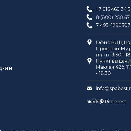
+7 916 469 34 
8 (800) 250 67
7 495 4290507
Офис БДЦ Пар
Проспект Мира
пн-пт: 9:30 - 18
Пункт выдачи 
Маклая 42б, 11
д-ин
- 18:30
info@spabest.
VK
Pinterest