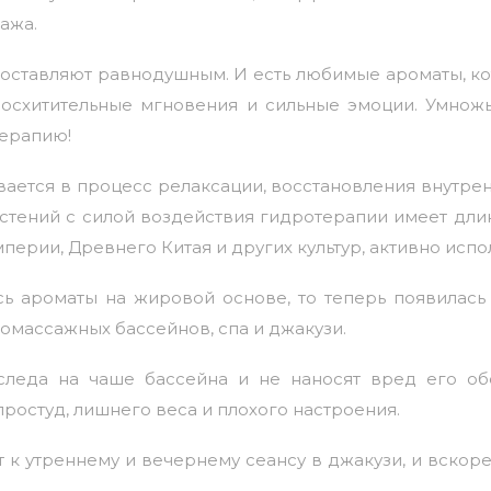
ажа.
е оставляют равнодушным. И есть любимые ароматы, 
осхитительные мгновения и сильные эмоции. Умнож
терапию!
ается в процесс релаксации, восстановления внутрен
стений с силой воздействия гидротерапии имеет дли
перии, Древнего Китая и других культур, активно исп
ь ароматы на жировой основе, то теперь появилась
омассажных бассейнов, спа и джакузи.
следа на чаше бассейна и не наносят вред его об
простуд, лишнего веса и плохого настроения.
к утреннему и вечернему сеансу в джакузи, и вскоре