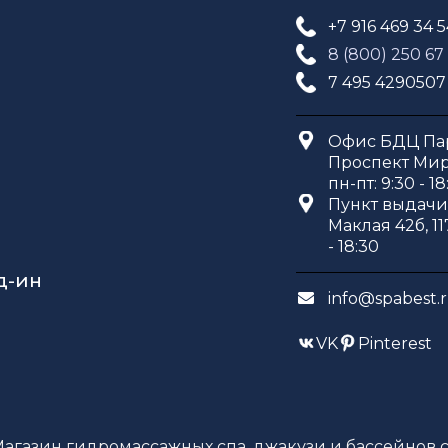
+7 916 469 34 
8 (800) 250 67
7 495 4290507
Офис БДЦ Пар
Проспект Мира
пн-пт: 9:30 - 18
Пункт выдачи 
Маклая 42б, 11
- 18:30
д-ин
info@spabest.
VK
Pinterest
Магазин гидромассажных спа, джакузи и бассейнов с 