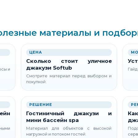
олезные материалы и подбор
ЦЕНА
МО
Сколько стоит уличное
Уст
джакузи Softub
осы и
Гайд
Смотрите материал перед выбором и
покупкой.
РЕШЕНИЕ
РЕ
ейн
Гостиничный джакузи и
Как
мини бассейн spa
дж
ьными
Материал для объектов с высокой
Подс
нагрузкой и потоком гостей.
серв