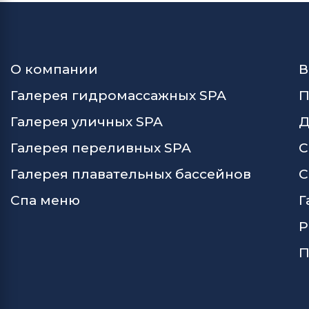
О компании
В
Галерея гидромассажных SPA
П
Галерея уличных SPA
Д
Галерея переливных SPA
С
Галерея плавательных бассейнов
С
Спа меню
Г
Р
П