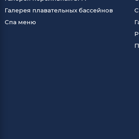
Галерея плавательных бассейнов
С
Спа меню
Г
Р
П