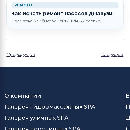
РЕМОНТ
Как искать ремонт насосов джакузи
Подсказка, как быстро найти нужный сервис.
Предыдущая
Следущая
О компании
В
Галерея гидромассажных SPA
П
Галерея уличных SPA
Д
Галерея переливных SPA
С