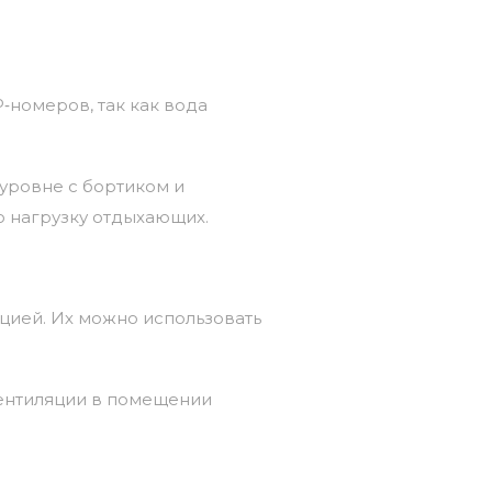
P‑номеров,
так
как
вода
уровне
с
бортиком
и
ю
нагрузку
отдыхающих.
цией.
Их
можно
использовать
нтиляции
в
помещении