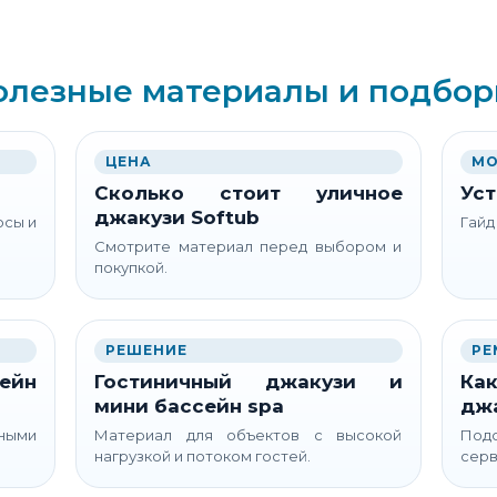
олезные материалы и подбор
ЦЕНА
МО
Сколько стоит уличное
Уст
джакузи Softub
осы и
Гайд
Смотрите материал перед выбором и
покупкой.
РЕШЕНИЕ
РЕ
ейн
Гостиничный джакузи и
Как
мини бассейн spa
дж
ьными
Материал для объектов с высокой
Подс
нагрузкой и потоком гостей.
серв