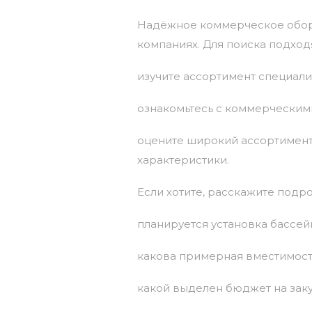
Надёжное
коммерческое
обо
компаниях.
Для
поиска
подход
изучите
ассортимент
специали
ознакомьтесь
с
коммерческим
оцените
широкий
ассортимен
характеристики.
Если
хотите,
расскажите
подро
планируется
установка бассе
какова
примерная
вместимост
какой
выделен
бюджет
на
зак