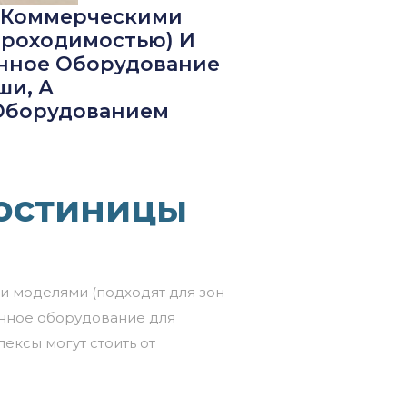
у Коммерческими
Проходимостью) И
нное Оборудование
ши, А
Оборудованием
гостиницы
и
моделями
(подходят
для
зон
нное
оборудование
для
лексы
могут
стоить
от