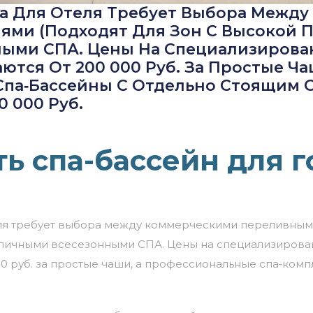
на Для Отеля Требует Выбора Межд
ми (подходят Для Зон С Высокой 
ыми СПА. Цены На Специализирова
ются От 200 000 Руб. За Простые Ча
па‑бассейны С Отдельно Стоящим 
0 000 Руб.
ть спа-бассейн для 
ля
требует
выбора
между
коммерческими
переливным
личными
всесезонными
СПА.
Цены
на
специализирова
0
руб.
за
простые
чаши,
а
профессиональные
спа‑комп