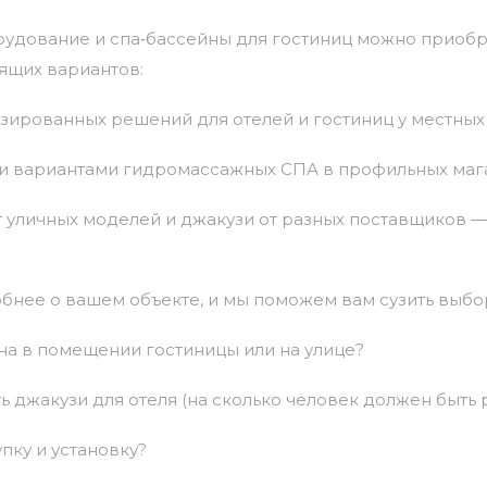
рудование
и
спа‑бассейны
для
гостиниц
можно
приобр
ящих
вариантов:
зированных
решений
для
отелей
и
гостиниц
у
местных
и
вариантами
гидромассажных
СПА
в
профильных
маг
т
уличных
моделей
и
джакузи
от
разных
поставщиков
—
бнее
о
вашем
объекте,
и
мы поможем
вам
сузить
выбо
йна
в
помещении гостиницы
или
на
улице?
ь джакузи
для отеля
(на
сколько
человек
должен
быть
р
упку
и
установку?