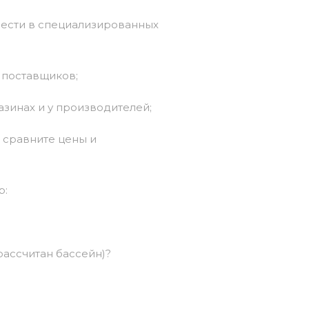
ести
в
специализированных
поставщиков;
азинах
и
у
производителей;
 сравните
цены
и
р:
ассчитан
бассейн)?