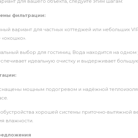
ариант
для
вашего
объекта,
следуйте
этим
шагам:
темы
фильтрации:
чный
вариант
для
частных
коттеджей
или
небольших
VI
е
«окошко».
альный
выбор
для
гостиниц.
Вода
находится
на
одном
спечивает
идеальную
очистку
и
выдерживает
большу
тации:
снащены
мощным
подогревом
и
надёжной
теплоизоля
се.
обустройства
хорошей
системы
приточно‑вытяжной
ве
ия
влажности.
редложения