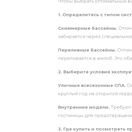
Чтобы
выбрать
оптимальный
в
1.
Определитесь
с
типом
сис
Скиммерные
бассейны.
Отли
забирается
через
специально
Переливные
бассейны.
Оптим
переливается
в
желоб.
Это
обе
2.
Выберите
условия
эксплуа
Уличные
всесезонные
СПА.
О
круглый
год
на
открытой
терра
Внутренние
модели.
Требуют
гостиницы
для
предотвращен
3.
Где
купить
и
посмотреть
п