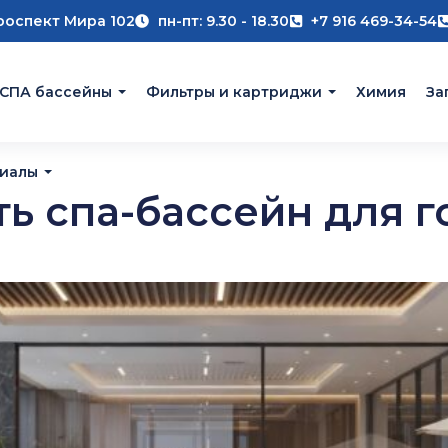
роспект Мира 102
пн-пт: 9.30 - 18.30
+7 916 469-34-54
 СПА бассейны
Фильтры и картриджи
Химия
За
риалы
ть спа-бассейн для 