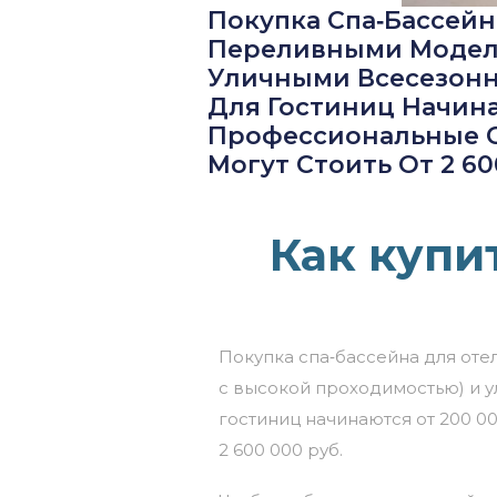
Покупка Спа‑бассей
Переливными Моделя
Уличными Всесезонн
Для Гостиниц Начина
Профессиональные С
Могут Стоить От 2 60
Как купи
Покупка
спа‑бассейна
для
оте
с
высокой
проходимостью)
и
у
гостиниц
начинаются
от
200
00
2
600
000
руб.