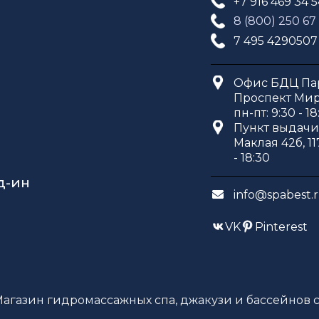
+7 916 469 34 
8 (800) 250 67
7 495 4290507
Офис БДЦ Пар
Проспект Мира
пн-пт: 9:30 - 18
Пункт выдачи 
Маклая 42б, 11
- 18:30
д-ин
info@spabest.
VK
Pinterest
Магазин гидромассажных спа, джакузи и бассейнов с 