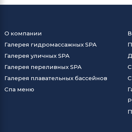
О компании
В
Галерея гидромассажных SPA
П
Галерея уличных SPA
Д
Галерея переливных SPA
С
Галерея плавательных бассейнов
С
Спа меню
Г
Р
П