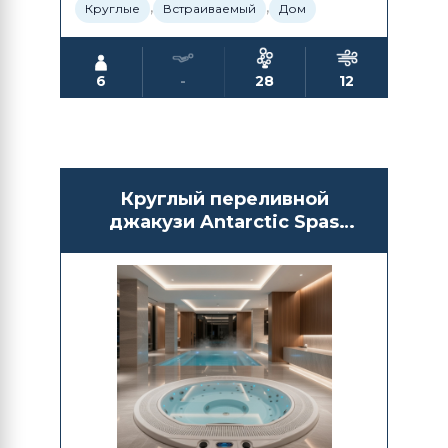
,
,
Круглые
Встраиваемый
Дом
6
-
28
12
Круглый переливной
джакузи Antarctic Spas
Atagava напольная версия