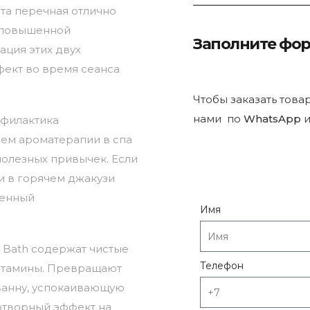
та перечная отлично
 повышенной
Заполните фо
ация этих двух
ект во время сеанса
Чтобы заказать това
нами по
WhatsApp
и
офилактика
ем ароматерапии в спа
олезных привычек. Если
ии в горячем джакузи
женный
Имя
& Bath содержат чистые
Телефон
витамины. Превращают
ванну, успокаивающую
отворный эффект на