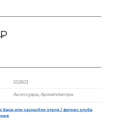
₽
SS3503
Аксессуары, Ароматизаторы
я бани или сауны
Для отеля / фитнес клуба
вные