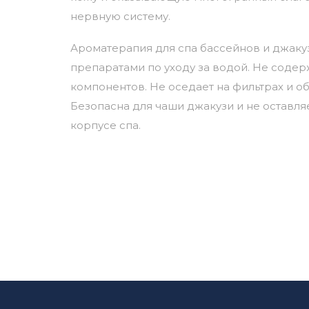
нервную систему.
Ароматерапия для спа бассейнов и джаку
препаратами по уходу за водой. Не соде
компонентов. Не оседает на фильтрах и о
Безопасна для чаши джакузи и не оставля
корпусе спа.