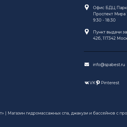
Офис БДЦ Парк 
Проспект Мира 1
9:30 - 18:30
Пункт выдачи за
42б, 117342 Моск
info@spabest.ru
VK
Pinterest
» | Магазин гидромассажных спа, джакузи и бассейнов с прот