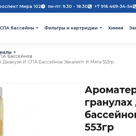
роспект Мира 102
пн-пт: 9.30 - 18.30
+7 916 469-34-54
 СПА бассейны
Фильтры и картриджи
Химия
За
риалы
СПА Бассейнов
ля Джакузи И СПА Бассейнов Эвкалипт И Мята 553гр
Ароматер
гранулах
бассейно
553гр