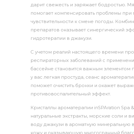
дарит свежесть и заряжает бодростью. Мя
помогает компенсировать проблемы при
чувствительности к смене погоды. Комбин
препаратов оказывает синергический эфф
гидротерапии в джакузи.
С учетом реалий настоящего времени пр
респираторных заболеваний с применени
бассейне становится важным элементом п
у вас легкая простуда, сеанс ароматерап
поможет очистить бронхи и окажет выра
противовоспалительный эффект.
Кристаллы ароматерапии inSPAration Spa 
натуральные экстракты, морские соли и 
воду джакузи в ароматную минеральную 
кожу и оказывающую многогранный благ