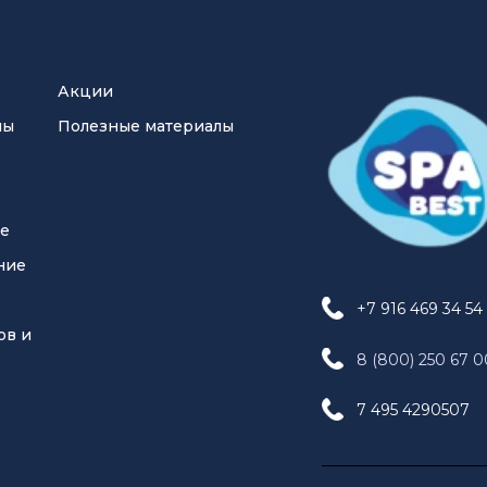
Акции
ны
Полезные материалы
ие
ние
+7 916 469 34 54
ов и
8 (800) 250 67 0
7 495 4290507