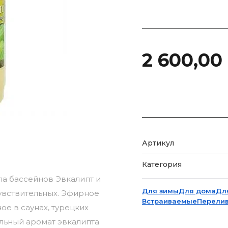
2 600,00
Артикул
Категория
па бассейнов Эвкалипт и
Для зимы
Для дома
Дл
чувствительных. Эфирное
Встраиваемые
Перели
ое в саунах, турецких
ильный аромат эвкалипта