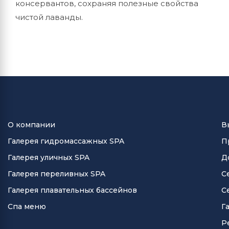
консервантов, сохраняя полезные свойства
чистой лаванды.
О компании
В
Галерея гидромассажных SPA
П
Галерея уличных SPA
Д
Галерея переливных SPA
С
Галерея плавательных бассейнов
С
Спа меню
Г
Р