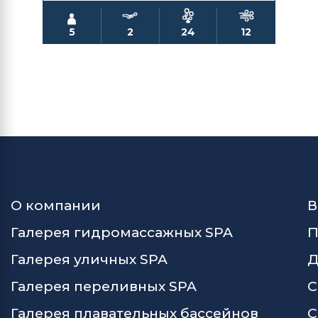
5
2
24
12
О компании
В
Галерея гидромассажных SPA
П
Галерея уличных SPA
Д
Галерея переливных SPA
С
Галерея плавательных бассейнов
С