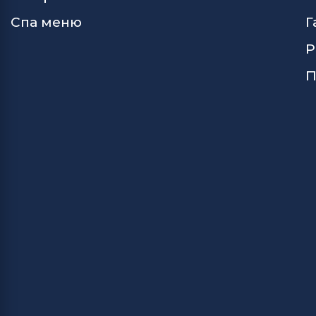
Спа меню
Г
Р
П