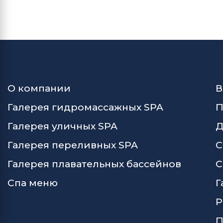
О компании
В
Галерея гидромассажных SPA
П
Галерея уличных SPA
Д
Галерея переливных SPA
С
Галерея плавательных бассейнов
С
Спа меню
Г
Р
П