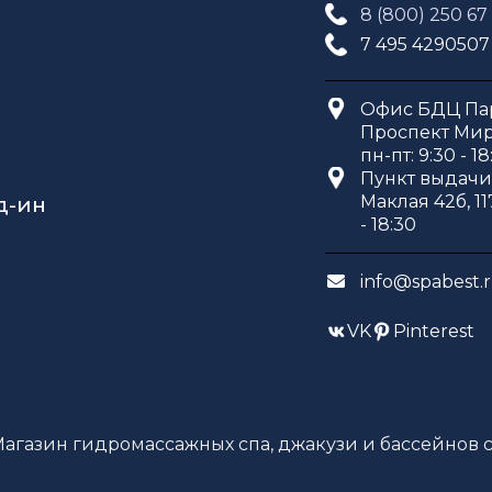
8 (800) 250 67
7 495 4290507
Офис БДЦ Пар
Проспект Мира
пн-пт: 9:30 - 18
Пункт выдачи 
Маклая 42б, 11
д-ин
- 18:30
info@spabest.
VK
Pinterest
Магазин гидромассажных спа, джакузи и бассейнов с 