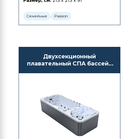
Размер, см:
213 x 213 x 91
,
Семейные
Passion
Двухсекционный
плавательный СПА бассейн
с противотоком Lovia
KS6988