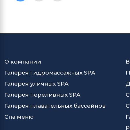
О компании
В
Галерея гидромассажных SPA
П
Галерея уличных SPA
Д
Галерея переливных SPA
С
Галерея плавательных бассейнов
С
Спа меню
Г
Р