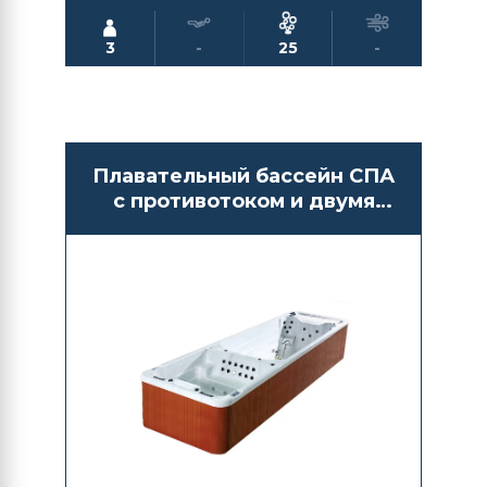
3
-
25
-
Плавательный бассейн СПА
с противотоком и двумя
отсеками Bigeer BG6625