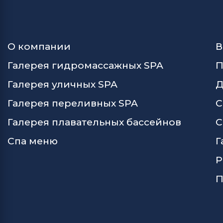
О компании
В
Галерея гидромассажных SPA
П
Галерея уличных SPA
Д
Галерея переливных SPA
С
Галерея плавательных бассейнов
С
Спа меню
Г
Р
П