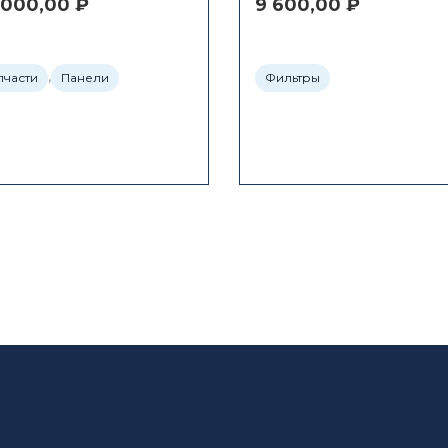
 000,00
₽
9 600,00
₽
,
пчасти
Панели
Фильтры