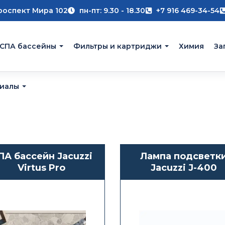
роспект Мира 102
пн-пт: 9.30 - 18.30
+7 916 469-34-54
 СПА бассейны
Фильтры и картриджи
Химия
За
риалы
ПА бассейн Jacuzzi
Лампа подсветк
Virtus Pro
Jacuzzi J-400