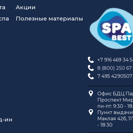
та
Акции
спа
Полезные материалы
+7 916 469 34 
8 (800) 250 67
7 495 4290507
Офис БДЦ Пар
Проспект Мира
пн-пт: 9:30 - 18
Пункт выдачи 
Маклая 42б, 11
д-ин
- 18:30