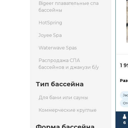
Bigeer плавательные спа
бассейны
HotSpring
Joyee Spa
Waterwave Spas
Распродажа СПА
1 
бассейнов и джакузи б/у
Раз
Тип бассейна
Ja
Для бани или сауны
От
Коммерческие круглые
6
Форма бассейна