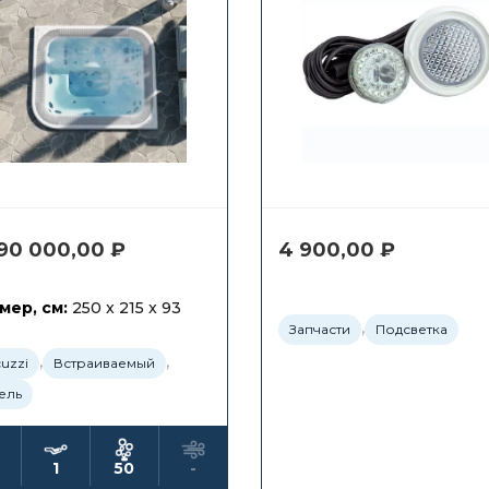
990 000,00
₽
4 900,00
₽
мер, см:
250 x 215 x 93
,
Запчасти
Подсветка
,
,
cuzzi
Встраиваемый
ель
1
50
-