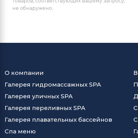
Товаров, соответствующих вашему запросу,
не обнаружено.
О компании
В
Галерея гидромассажных SPA
П
Галерея уличных SPA
Д
Галерея переливных SPA
С
Галерея плавательных бассейнов
С
Спа меню
Г