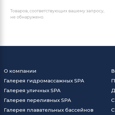
Товаров, соответствующих вашему запросу,
не обнаружено.
О компании
В
Галерея гидромассажных SPA
П
Галерея уличных SPA
Д
Галерея переливных SPA
С
Галерея плавательных бассейнов
С