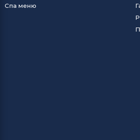
Спа меню
Г
Р
П