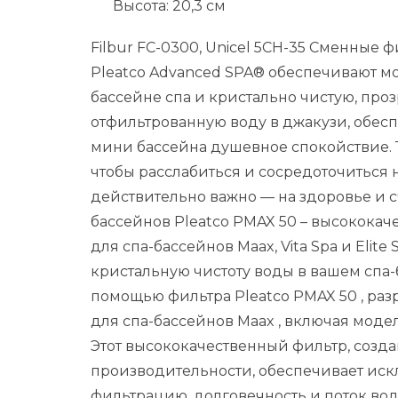
Высота: 20,3 см
Filbur FC-0300, Unicel 5CH-35 Сменны
Pleatco Advanced SPA® обеспечивают м
бассейне спа и кристально чистую, про
отфильтрованную воду в джакузи, обес
мини бассейна душевное спокойствие. Те
чтобы расслабиться и сосредоточиться н
действительно важно — на здоровье и с
бассейнов Pleatco PMAX 50 – высокока
для спа-бассейнов Maax, Vita Spa и Elite 
кристальную чистоту воды в вашем спа-
помощью
фильтра Pleatco PMAX 50
, ра
для
спа-бассейнов Maax
, включая мод
Этот высококачественный фильтр, созд
производительности, обеспечивает ис
фильтрацию, долговечность и поток во