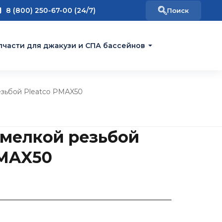
8 (800) 250-67-00 (24/7)
пчасти для джакузи и СПА бассейнов
езьбой Pleatco PMAX50
 мелкой резьбой
PMAX50