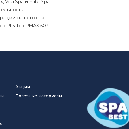
Vita Spa и Elite Spa.
ельность |
рации вашего спа-
ра Pleatco PMAX 50
!
Акции
ны
Полезные материалы
ие