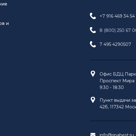
ние
+7 916 469 34 54
ов и
8 (800) 250 67 0
7 495 4290507
Офис БДЦ Парк 
Проспект Мира 1
9:30 - 18:30
Пункт выдачи за
42б, 117342 Моск
info@spabest.ru