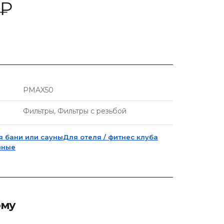
₽
PMAX50
Фильтры, Фильтры с резьбой
я бани или сауны
Для отеля / фитнес клуба
вные
рму