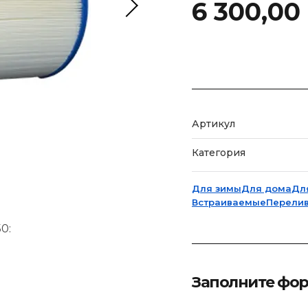
6 300,00
Артикул
Категория
Для зимы
Для дома
Дл
Встраиваемые
Перели
0:
Заполните фо