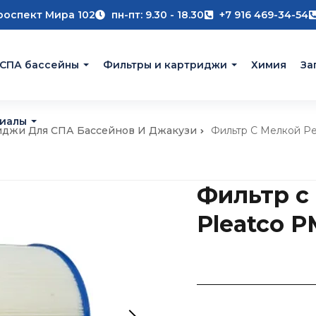
роспект Мира 102
пн-пт: 9.30 - 18.30
+7 916 469-34-54
 СПА бассейны
Фильтры и картриджи
Химия
За
риалы
иджи Для СПА Бассейнов И Джакузи
Фильтр С Мелкой Р
Фильтр с
Pleatco 