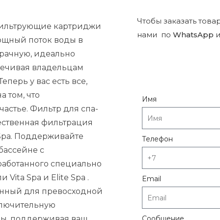
Чтобы заказать това
е фильтрующие картриджи
нами по
WhatsApp
и
ощный поток воды в
зрачную, идеально
печивая владельцам
перь у вас есть все,
а том, что
Имя
частье.
Фильтр для спа-
чественная фильтрация
Spa.
Поддерживайте
Телефон
бассейне с
зработанного специально
ели
Vita Spa
и
Elite Spa
.
Email
анный для превосходной
ключительную
ды, поддерживая ваш
Сообщение