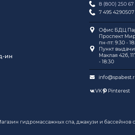
8 (800) 250 67
7 495 4290507
Офис БДЦ Пар
Проспект Мира
пн-пт: 9:30 - 18
Пункт выдачи 
Маклая 42б, 11
д-ин
- 18:30
info@spabest.
VK
Pinterest
Магазин гидромассажных спа, джакузи и бассейнов с 