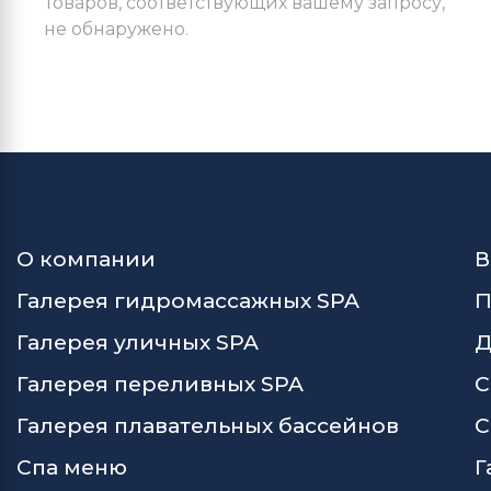
Товаров, соответствующих вашему запросу,
не обнаружено.
О компании
В
Галерея гидромассажных SPA
П
Галерея уличных SPA
Д
Галерея переливных SPA
С
Галерея плавательных бассейнов
С
Спа меню
Г