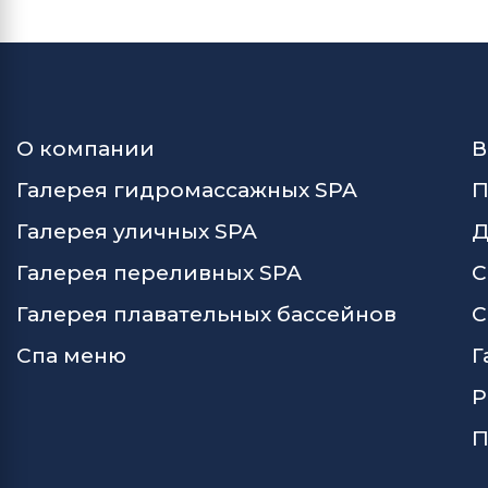
О компании
В
Галерея гидромассажных SPA
П
Галерея уличных SPA
Д
Галерея переливных SPA
С
Галерея плавательных бассейнов
С
Спа меню
Г
Р
П