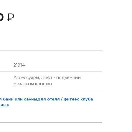
00
₽
21914
Аксессуары, Лифт - подъемный
механизм крышки
я бани или сауны
Для отеля / фитнес клуба
вные