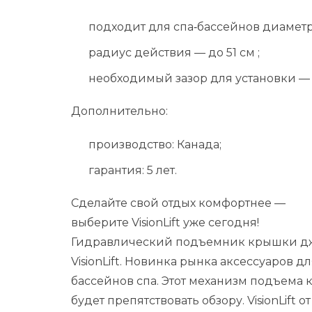
подходит
для
спа‑бассейнов
диамет
радиус
действия
—
до
51
см
;
необходимый
зазор
для
установки
Дополнительно:
производство:
Канада;
гарантия:
5
лет.
Сделайте
свой
отдых
комфортнее
—
выберите
VisionLift
уже
сегодня!
Гидравлический подъемник крышки д
VisionLift. Новинка рынка аксессуаров 
бассейнов спа. Этот механизм подъема
будет препятствовать обзору. VisionLift о