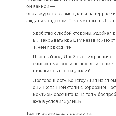
ой
ванной
—
она
аккуратно
размещается
на
террасе
и
аждаться
отдыхом.
Почему
стоит
выбрат
Удобство
с
любой
стороны.
Удобная
р
ь
и
закрывать
крышку
независимо
от
к
ней
подходите.
Плавный
ход.
Двойные
гидравличес
ечивают
мягкое
и
лёгкое
движение
никаких
рывков
и
усилий.
Долговечность.
Конструкция
из
алюм
оцинкованной
стали
с
коррозионнос
крытием
рассчитана
на
годы
беспро
аже
в
условиях
улицы.
Технические
характеристики: