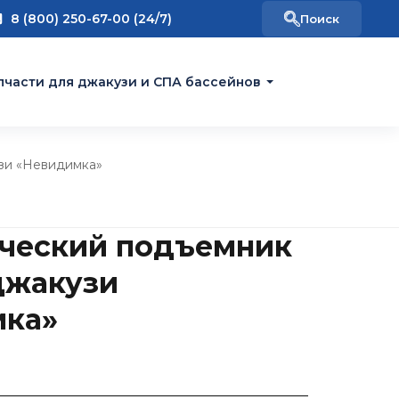
8 (800) 250-67-00 (24/7)
пчасти для джакузи и СПА бассейнов
зи «Невидимка»
ческий подъемник
джакузи
мка»