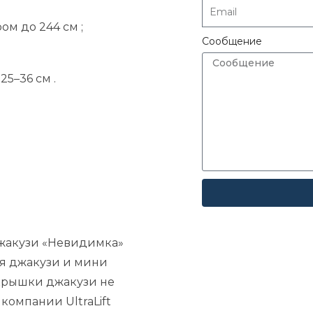
ром
до
244
см
;
Сообщение
—
25–36
см
.
жакузи «Невидимка»
для джакузи и мини
 крышки джакузи не
т компании UltraLift