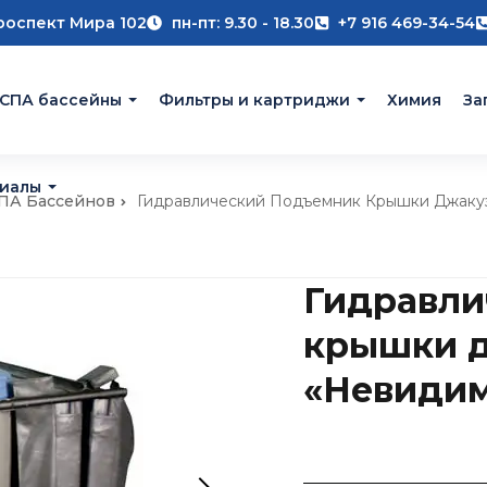
роспект Мира 102
пн-пт: 9.30 - 18.30
+7 916 469-34-54
 СПА бассейны
Фильтры и картриджи
Химия
За
риалы
СПА Бассейнов
Гидравлический Подъемник Крышки Джаку
Гидравли
крышки 
«Невиди