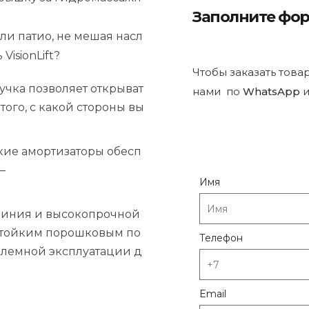
Заполните фо
ли
патио,
не
мешая
насл
ь
VisionLift?
Чтобы заказать това
учка
позволяет
открыват
нами по
WhatsApp
и
того,
с
какой
стороны
вы
кие
амортизаторы
обесп
—
Имя
иния
и
высокопрочной
тойким
порошковым
по
Телефон
блемной
эксплуатации
д
Email