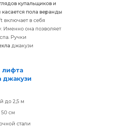
зглядов купальщиков и
 касается пола веранды
ft включает в себя
. Именно она позволяет
спа. Ручки
ехла
джакузи
о лифта
а джакузи
 до 2,5 м
 50 см
очной стали