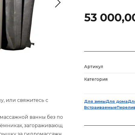
53 000,
Артикул
Категория
му, или свяжитесь с
Для зимы
Для дома
Дл
Встраиваемые
Перели
массажной
ванны
без
по
ёмниках,
загораживающ
рышку
за
гидромассажн