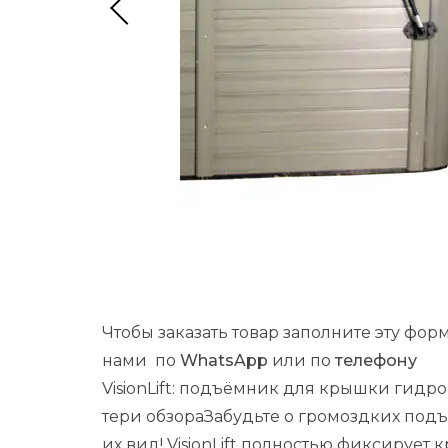
Чтобы заказать товар заполните эту фор
нами по
WhatsApp
или по
телефону
VisionLift:
подъёмник
для
крышки
гидро
тери
обзора
Забудьте
о
громоздких
подъ
их
вид!
VisionLift
полностью
фиксирует
к