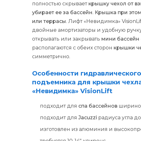
полностью скрывает
крышку чехол от в
убирает ее за бассейн
.
Крышка при этом
или террасы
. Лифт «Невидимка» VisionLi
двойные амортизаторы и удобную ручку
открывать или закрывать
мини бассейн
располагаются с обеих сторон
крышки ч
симметрично.
Особенности гидравлическог
подъемника для крышки чехл
«Невидимка» VisionLift
подходит для
спа бассейнов
шириной
подходит для
Jacuzzi
радиуса угла до
изготовлен из алюминия и высокопр
требуется 10-14″ клиренс